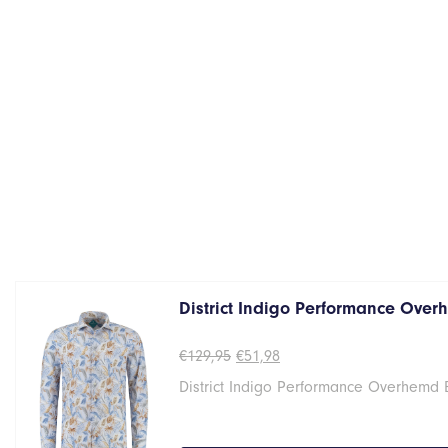
District Indigo Performance Overh
Oorspronkelijke
Huidige
€
129,95
€
51,98
prijs
prijs
District Indigo Performance Overhemd 
was:
is:
€129,95.
€51,98.