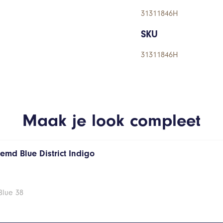
31311846H
SKU
31311846H
Maak je look compleet
emd Blue District Indigo
Blue 38