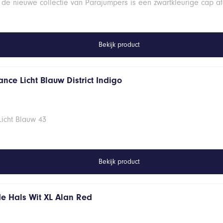
 de nieuwe collectie van Parajumpers is een zwartkleurige cap a
Bekijk product
nce Licht Blauw District Indigo
Licht Blauw 43
Bekijk product
de Hals Wit XL Alan Red