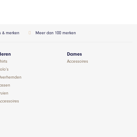
ls & merken
Meer dan 100 merken
Heren
Dames
hirts
Accessoires
olo’s
Overhemden
Jassen
ruien
ccessoires