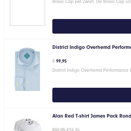
Bravo Cap pet Zwart. De Bravo Cap uit
District Indigo Overhemd Performa
€
99,95
District Indigo Overhemd Performance 
Alan Red T-shirt James Pack Ron
Oorspronkelijke
Huidige
€
32,95
€
26,36