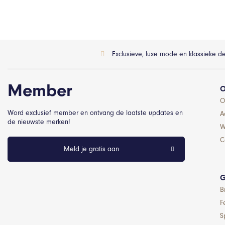
Exclusieve, luxe mode en klassieke d
Member
O
O
Word exclusief member en ontvang de laatste updates en
A
de nieuwste merken!
W
C
Meld je gratis aan
G
B
F
S