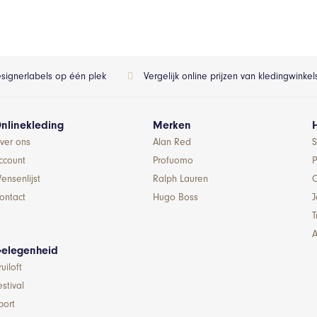
esignerlabels op één plek
Vergelijk online prijzen van kledingwinke
nlinekleding
Merken
ver ons
Alan Red
S
ccount
Profuomo
P
ensenlijst
Ralph Lauren
ontact
Hugo Boss
T
A
elegenheid
ruiloft
estival
port