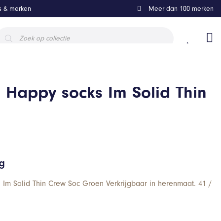
ls & merken
Meer dan 100 merken
roducten
oeken
 Happy socks Im Solid Thin
ng
Im Solid Thin Crew Soc Groen Verkrijgbaar in herenmaat. 41 /