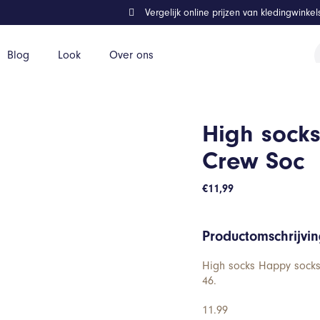
Vergelijk online prijzen van kledingwinke
P
Blog
Look
Over ons
z
High socks
Crew Soc
€
11,99
Productomschrijvi
High socks Happy socks 
46.
11.99