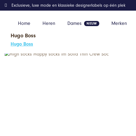
Exclusieve, luxe mode en klassieke designerlabels op één plek
Home
Heren
Dames
Merken
Hugo Boss
Home
Kleding
High socks Happy socks Im Solid Thin Crew Soc
Hugo Boss