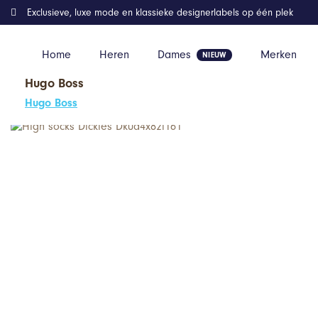
Exclusieve, luxe mode en klassieke designerlabels op één plek
Home
Heren
Dames
Merken
Hugo Boss
Home
Kleding
High socks Dickies Dk0a4x82l161
Hugo Boss