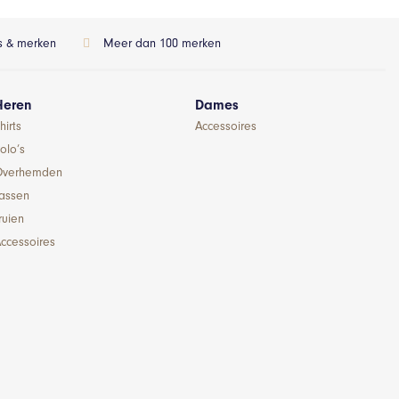
ls & merken
Meer dan 100 merken
Heren
Dames
hirts
Accessoires
olo’s
Overhemden
Jassen
ruien
ccessoires