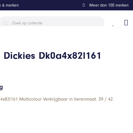
ls & merken
Meer dan 100 merken
roducten
oeken
 Dickies Dk0a4x82l161
ng
4x82l161 Multicolour Verkrijgbaar in herenmaat. 39 / 42.