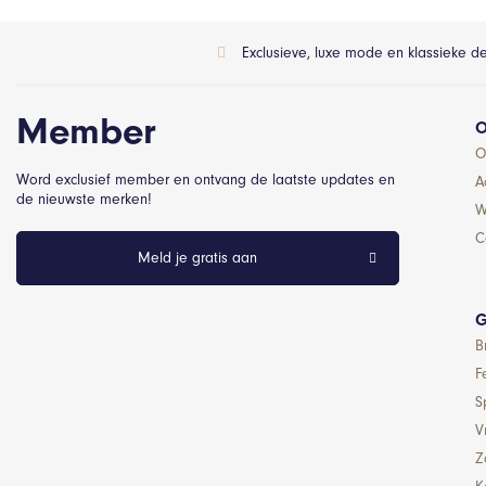
Exclusieve, luxe mode en klassieke d
Member
O
O
Word exclusief member en ontvang de laatste updates en
A
de nieuwste merken!
W
C
Meld je gratis aan
G
B
F
S
Vr
Z