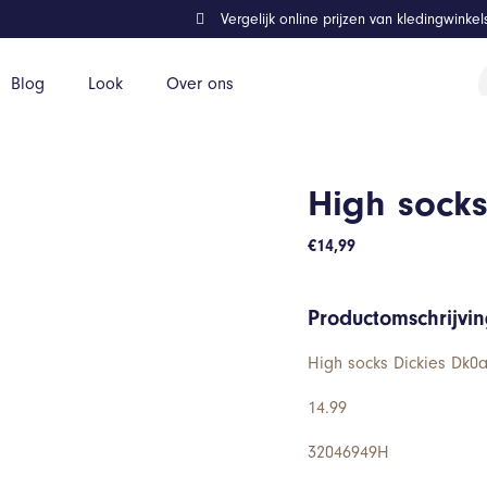
Vergelijk online prijzen van kledingwinke
P
Blog
Look
Over ons
z
High socks
€
14,99
Productomschrijvi
High socks Dickies Dk0a
14.99
32046949H