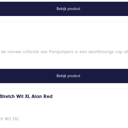
Bekijk product
 de nieuwe collectie van Parajumpers is een zwartkleurige cap a
Bekijk product
Stretch Wit XL Alan Red
ch Wit 2XL