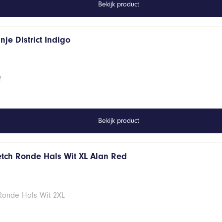
Bekijk product
je District Indigo
2
Bekijk product
retch Ronde Hals Wit XL Alan Red
 Ronde Hals Wit 2XL