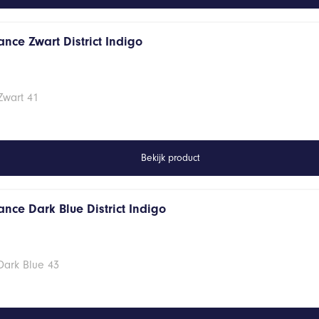
nce Zwart District Indigo
Zwart 41
Bekijk product
nce Dark Blue District Indigo
Dark Blue 43