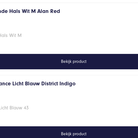
onde Hals Wit M Alan Red
Hals Wit M
Bekijk product
nce Licht Blauw District Indigo
Licht Blauw 43
Bekijk product