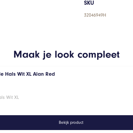
SKU
32046949H
Maak je look compleet
de Hals Wit XL Alan Red
ls Wit XL
Bekijk product