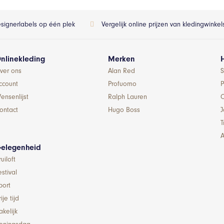
esignerlabels op één plek
Vergelijk online prijzen van kledingwinke
nlinekleding
Merken
ver ons
Alan Red
S
ccount
Profuomo
P
ensenlijst
Ralph Lauren
ontact
Hugo Boss
T
A
elegenheid
ruiloft
estival
port
ije tijd
akelijk