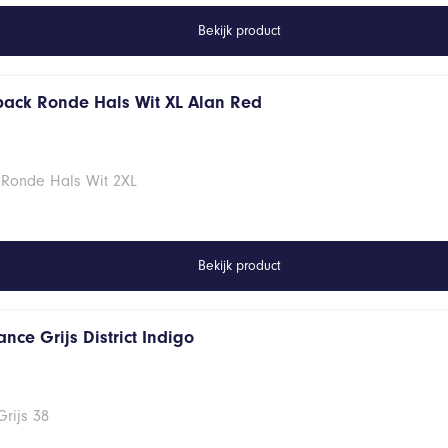
Bekijk product
 pack Ronde Hals Wit XL Alan Red
 Ronde Hals Wit 2XL
Bekijk product
nce Grijs District Indigo
rijs 38