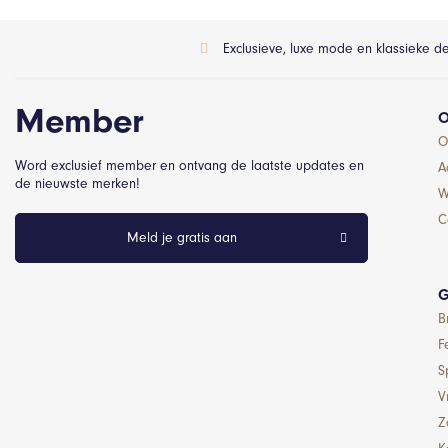
Exclusieve, luxe mode en klassieke d
Member
O
O
Word exclusief member en ontvang de laatste updates en
A
de nieuwste merken!
W
C
Meld je gratis aan
G
B
F
S
Vr
Z