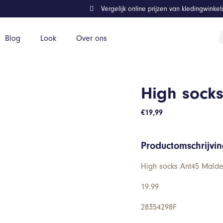
Vergelijk online prijzen van kledingwinke
P
Blog
Look
Over ons
z
High sock
€
19,99
Productomschrijvi
High socks Ant45 Malde
19.99
28354298F