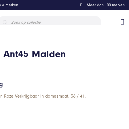
ls & merken
Meer dan 100 merken
roducten
oeken
s Ant45 Malden
ng
n Roze Verkrijgbaar in damesmaat. 36 / 41.