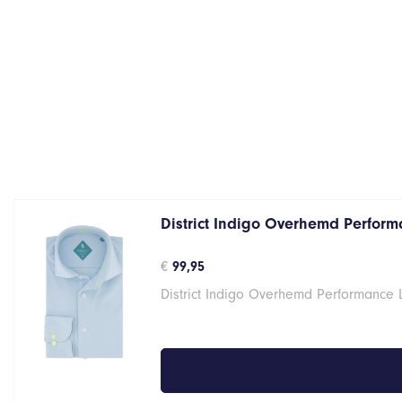
District Indigo Overhemd Performa
€
99,95
District Indigo Overhemd Performance 