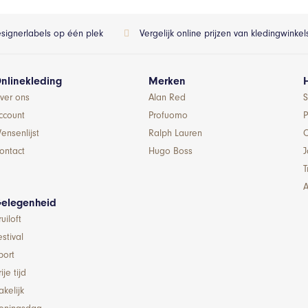
esignerlabels op één plek
Vergelijk online prijzen van kledingwinke
nlinekleding
Merken
ver ons
Alan Red
S
ccount
Profuomo
P
ensenlijst
Ralph Lauren
ontact
Hugo Boss
T
A
elegenheid
ruiloft
estival
port
ije tijd
akelijk