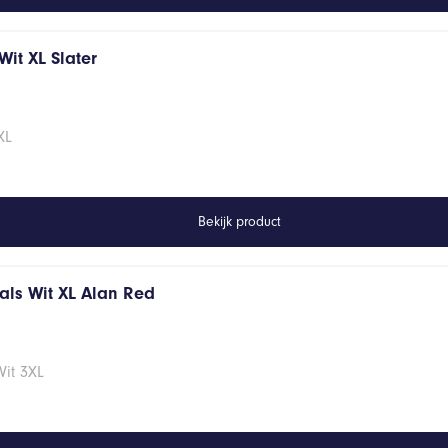
it XL Slater
XL
Bekijk product
hals Wit XL Alan Red
Wit 3XL