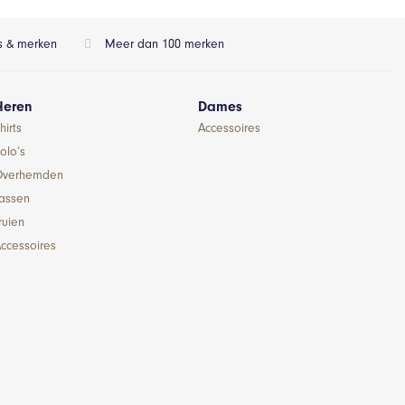
ls & merken
Meer dan 100 merken
Heren
Dames
hirts
Accessoires
olo’s
Overhemden
Jassen
ruien
ccessoires