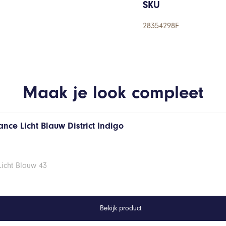
SKU
28354298F
Maak je look compleet
nce Licht Blauw District Indigo
Licht Blauw 43
Bekijk product