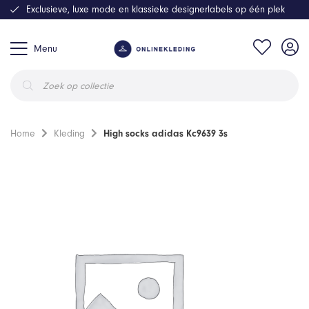
Exclusieve, luxe mode en klassieke designerlabels op één plek
Menu
Producten
zoeken
Home
Kleding
High socks adidas Kc9639 3s