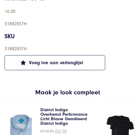
16.00
31882837H
SKU
31882837H
Voeg toe aan verlanglijst
Maak je look compleet
District Indigo
Overhemd Performance
Licht Blauw Gemêleerd
District Indigo
Oorspronkelijke
Huidige
€
119,95
€
47,98