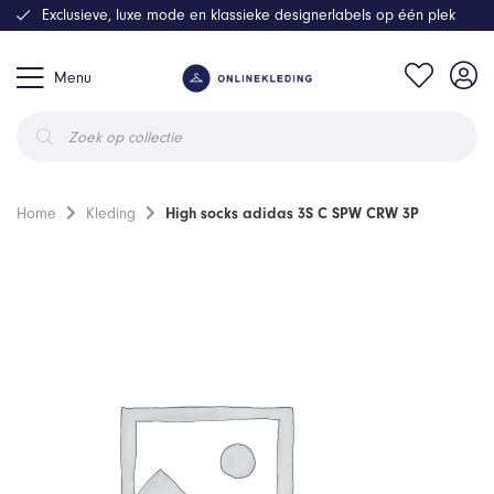
Exclusieve, luxe mode en klassieke designerlabels op één plek
Menu
Producten
zoeken
Home
Kleding
High socks adidas 3S C SPW CRW 3P