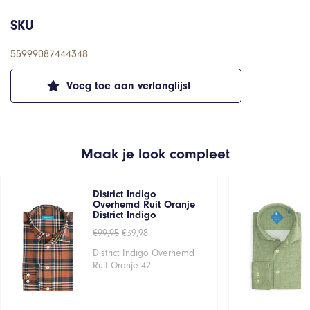
SKU
55999087444348
Voeg toe aan verlanglijst
Maak je look compleet
District Indigo
Overhemd Ruit Oranje
District Indigo
Oorspronkelijke
Huidige
€
99,95
€
39,98
prijs
prijs
was:
is:
District Indigo Overhemd
€99,95.
€39,98.
Ruit Oranje 42