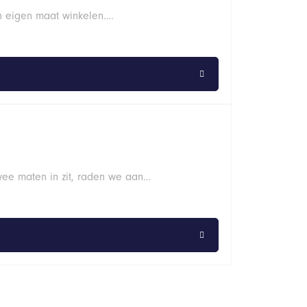
n eigen maat winkelen….
wee maten in zit, raden we aan…