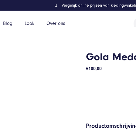
Vergelijk online prijzen van kledingwinke
P
Blog
Look
Over ons
z
Gola Meda
€
100,00
Productomschrijvi