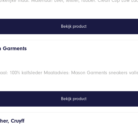
uikelijke maat. Materiaal: Leer, textiel, rubber. Clean Cup Low L
Bekijk product
on Garments
riaal: 100% kalfsleder Maatadvies: Mason Garments sneakers val
Bekijk product
er, Cruyff