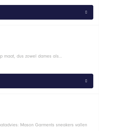
 op maat, dus zowel dames als…
Maatadvies: Mason Garments sneakers vallen