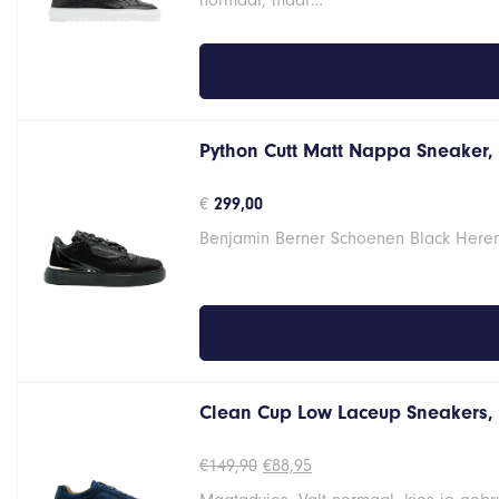
normaal, maar…
Python Cutt Matt Nappa Sneaker,
€
299,00
Benjamin Berner Schoenen Black Heren
Clean Cup Low Laceup Sneakers, 
Oorspronkelijke
Huidige
€
149,90
€
88,95
prijs
prijs