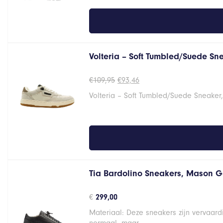
Volteria – Soft Tumbled/Suede Sne
Oorspronkelijke
Huidige
€
109,95
€
93,46
prijs
prijs
Volteria – Soft Tumbled/Suede Sneaker
was:
is:
€109,95.
€93,46.
Tia Bardolino Sneakers, Mason 
€
299,00
Materiaal: Deze sneakers zijn vervaar