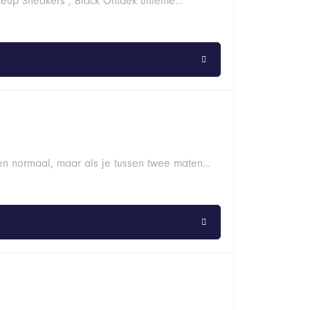
aceup Sneakers , Black Ontdek ultieme…
len normaal, maar als je tussen twee maten…