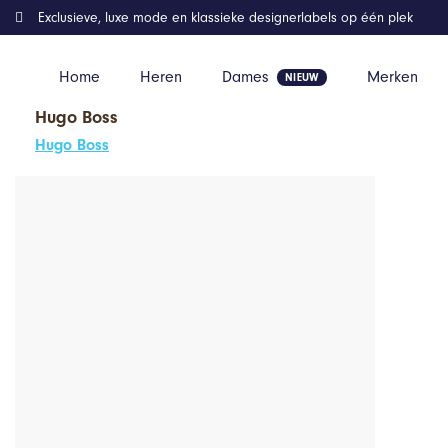
Exclusieve, luxe mode en klassieke designerlabels op één plek
Home
Heren
Dames
Merken
Hugo Boss
Home
Kleding
Gola Medallist Groen
Hugo Boss