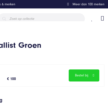
ls & merken
Meer dan 100 merken
roducten
oeken
llist Groen
Bestel bij
€ 100
ng