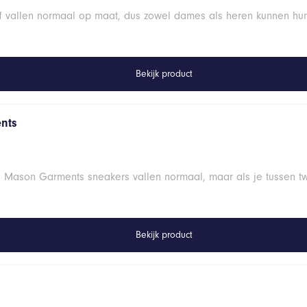
ff vallen normaal op maat, dus zowel dames als heren kunnen hu
Bekijk product
nts
: Mason Garments sneakers vallen normaal, maar als je tussen t
Bekijk product