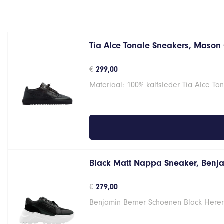
Tia Alce Tonale Sneakers, Mason
€
299,00
Materiaal: 100% kalfsleder Tia Alce T
Black Matt Nappa Sneaker, Benj
€
279,00
Benjamin Berner Schoenen Black Here