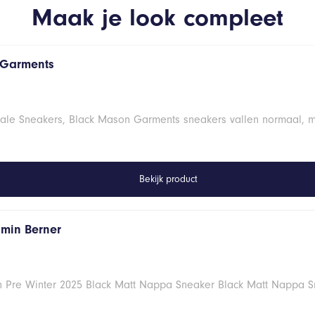
Maak je look compleet
 Garments
onale Sneakers, Black Mason Garments sneakers vallen normaal, m
Bekijk product
amin Berner
n Pre Winter 2025 Black Matt Nappa Sneaker Black Matt Nappa 