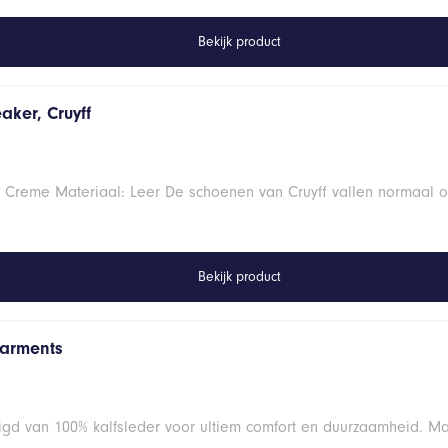
Bekijk product
aker, Cruyff
, Creme Materiaal: Leer De schoenen van Cruyff vallen normaal
Bekijk product
Garments
digd van 100% kalfsleder voor ultiem comfort en duurzaamheid. 