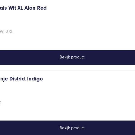
hals Wit XL Alan Red
Wit 3XL
Bekijk product
je District Indigo
2
Bekijk product