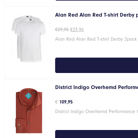
Alan Red Alan Red T-shirt Derby
Oorspronkelijke
Huidige
€
29,95
€
23,96
prijs
prijs
Alan Red Alan Red T-shirt Derby 2pack
was:
is:
€29,95.
€23,96.
District Indigo Overhemd Perform
€
109,95
District Indigo Overhemd Performance 