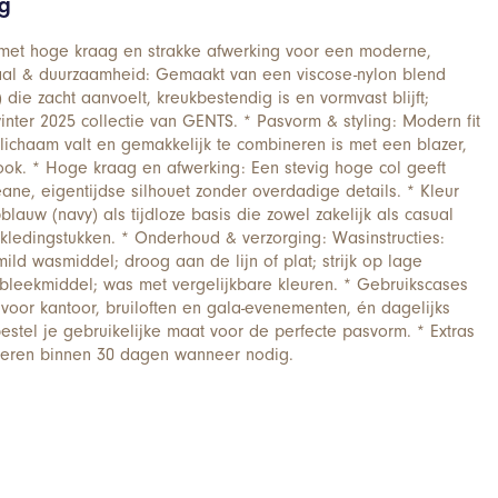
ng
 met hoge kraag en strakke afwerking voor een moderne,
iaal & duurzaamheid: Gemaakt van een viscose-nylon blend
 die zacht aanvoelt, kreukbestendig is en vormvast blijft;
inter 2025 collectie van GENTS. * Pasvorm & styling: Modern fit
lichaam valt en gemakkelijk te combineren is met een blazer,
ok. * Hoge kraag en afwerking: Een stevig hoge col geeft
ane, eigentijdse silhouet zonder overdadige details. * Kleur
lauw (navy) als tijdloze basis die zowel zakelijk als casual
ledingstukken. * Onderhoud & verzorging: Wasinstructies:
ild wasmiddel; droog aan de lijn of plat; strijk op lage
bleekmiddel; was met vergelijkbare kleuren. * Gebruikscases
voor kantoor, bruiloften en gala-evenementen, én dagelijks
estel je gebruikelijke maat voor de perfecte pasvorm. * Extras
rneren binnen 30 dagen wanneer nodig.