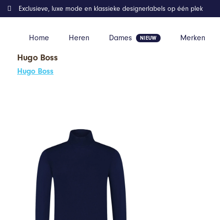
Exclusieve, luxe mode en klassieke designerlabels op één plek
Home
Heren
Dames
Merken
Hugo Boss
Home
Kleding
GENTS – Turtle neck – Viscose Nylon – Navy – 
Hugo Boss