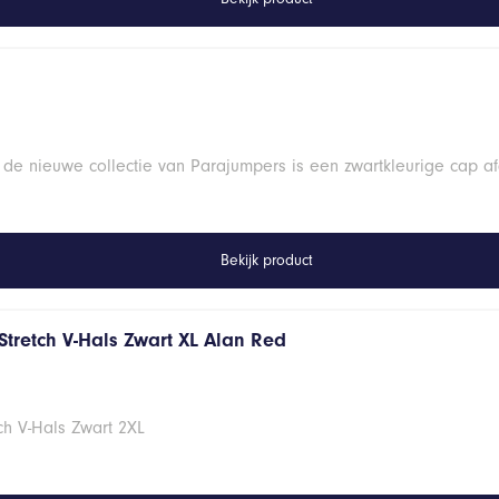
 de nieuwe collectie van Parajumpers is een zwartkleurige cap a
Bekijk product
Stretch V-Hals Zwart XL Alan Red
ch V-Hals Zwart 2XL