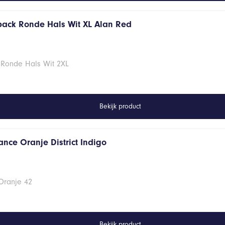
 pack Ronde Hals Wit XL Alan Red
 Ronde Hals Wit 2XL
Bekijk product
ance Oranje District Indigo
Oranje 42
Bekijk product