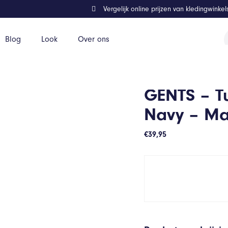
Vergelijk online prijzen van kledingwinke
P
Blog
Look
Over ons
z
Maat M/M
GENTS – Tu
Navy – M
€
39,95