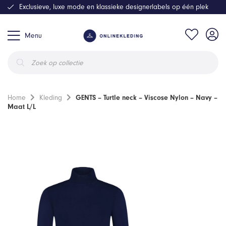
Exclusieve, luxe mode en klassieke designerlabels op één plek
Menu
Producten
zoeken
Home
Kleding
GENTS – Turtle neck – Viscose Nylon – Navy –
Maat L/L