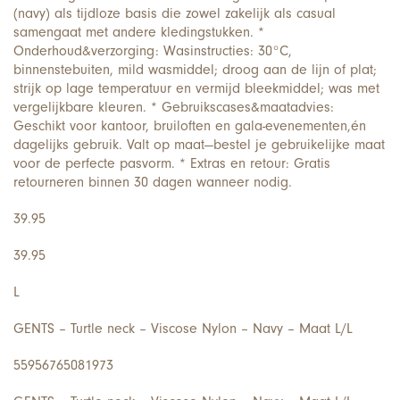
(navy) als tijdloze basis die zowel zakelijk als casual
samengaat met andere kledingstukken. *
Onderhoud&verzorging: Wasinstructies: 30°C,
binnenstebuiten, mild wasmiddel; droog aan de lijn of plat;
strijk op lage temperatuur en vermijd bleekmiddel; was met
vergelijkbare kleuren. * Gebruikscases&maatadvies:
Geschikt voor kantoor, bruiloften en gala-evenementen,én
dagelijks gebruik. Valt op maat—bestel je gebruikelijke maat
voor de perfecte pasvorm. * Extras en retour: Gratis
retourneren binnen 30 dagen wanneer nodig.
39.95
39.95
L
GENTS – Turtle neck – Viscose Nylon – Navy – Maat L/L
55956765081973