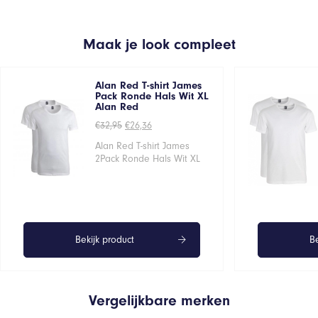
Maak je look compleet
Alan Red T-shirt James
Pack Ronde Hals Wit XL
Alan Red
Oorspronkelijke
Huidige
€
32,95
€
26,36
prijs
prijs
was:
is:
Alan Red T-shirt James
€32,95.
€26,36.
2Pack Ronde Hals Wit XL
Bekijk product
Be
Vergelijkbare merken