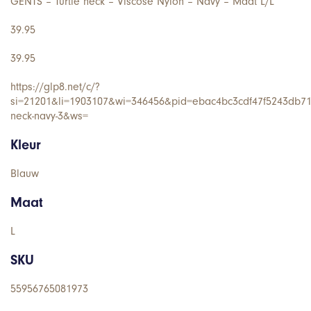
GENTS – Turtle neck – Viscose Nylon – Navy – Maat L/L
39.95
39.95
https://glp8.net/c/?
si=21201&li=1903107&wi=346456&pid=ebac4bc3cdf47f5243db712
neck-navy-3&ws=
Kleur
Blauw
Maat
L
SKU
55956765081973