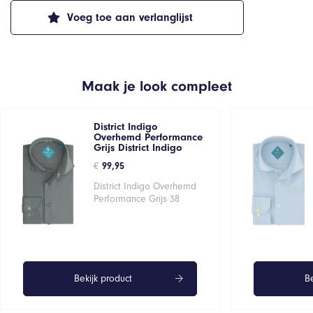
Voeg toe aan verlanglijst
Maak je look compleet
District Indigo
Overhemd Performance
Grijs District Indigo
€
99,95
District Indigo Overhemd
Performance Grijs 38
Bekijk product
Be