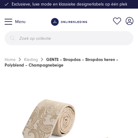
Exclusieve, luxe mode en klassieke designerlabels op één plek
Menu
Producten
zoeken
Home
Kleding
GENTS – Stropdas – Stropdas heren –
Polyblend – Champagnebeige