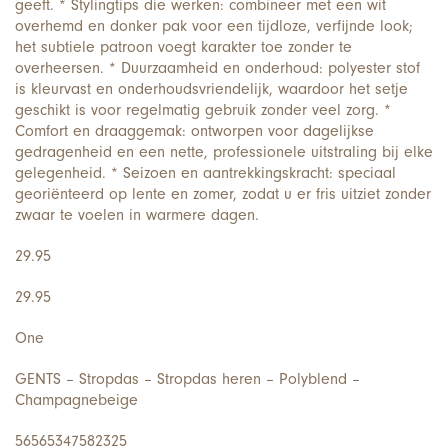
geeft. * Stylingtips die werken: combineer met een wit
overhemd en donker pak voor een tijdloze, verfijnde look;
het subtiele patroon voegt karakter toe zonder te
overheersen. * Duurzaamheid en onderhoud: polyester stof
is kleurvast en onderhoudsvriendelijk, waardoor het setje
geschikt is voor regelmatig gebruik zonder veel zorg. *
Comfort en draaggemak: ontworpen voor dagelijkse
gedragenheid en een nette, professionele uitstraling bij elke
gelegenheid. * Seizoen en aantrekkingskracht: speciaal
georiënteerd op lente en zomer, zodat u er fris uitziet zonder
zwaar te voelen in warmere dagen.
29.95
29.95
One
GENTS – Stropdas – Stropdas heren – Polyblend –
Champagnebeige
56565347582325