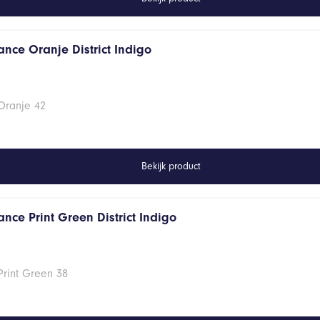
ance Oranje District Indigo
Oranje 42
Bekijk product
nce Print Green District Indigo
Print Green 38