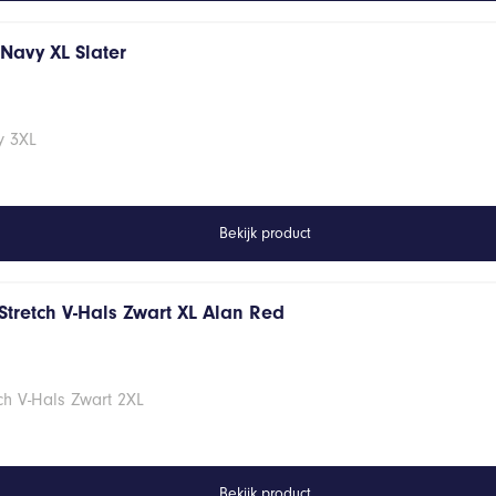
s Navy XL Slater
vy 3XL
Bekijk product
Stretch V-Hals Zwart XL Alan Red
ch V-Hals Zwart 2XL
Bekijk product