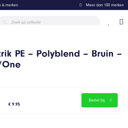
ls & merken
Meer dan 100 merken
roducten
oeken
rik PE – Polyblend – Bruin –
/One
Bestel bij
€ 9.95