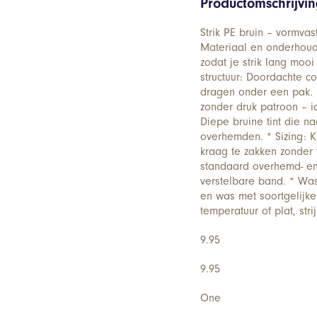
Productomschrijvi
Strik PE bruin – vormvast
Materiaal en onderhoud:
zodat je strik lang mooi 
structuur: Doordachte con
dragen onder een pak. * 
zonder druk patroon – ide
Diepe bruine tint die 
overhemden. * Sizing: K
kraag te zakken zonder t
standaard overhemd- en 
verstelbare band. * Was
en was met soortgelijke
temperatuur of plat, st
9.95
9.95
One