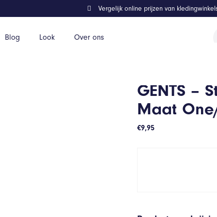
Vergelijk online prijzen van kledingwinke
P
Blog
Look
Over ons
z
ne/One
GENTS – St
Maat One
€
9,95