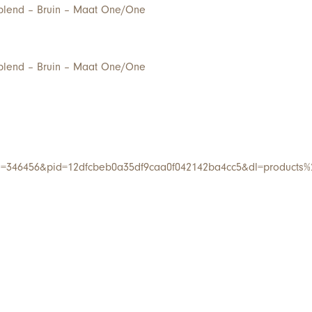
yblend – Bruin – Maat One/One
yblend – Bruin – Maat One/One
i=346456&pid=12dfcbeb0a35df9caa0f042142ba4cc5&dl=products%2F