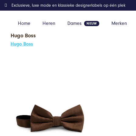
Exclusieve, luxe mode en klassieke designerlabels op één plek
Home
Heren
Dames
Merken
Hugo Boss
Home
Kleding
GENTS – Strik PE – Polyblend – Bruin – Maat O
Hugo Boss