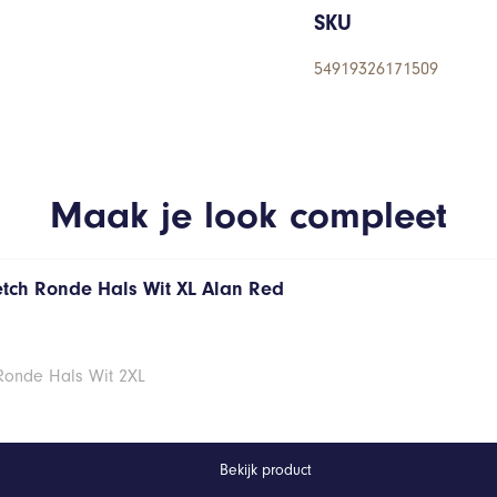
SKU
54919326171509
Maak je look compleet
retch Ronde Hals Wit XL Alan Red
 Ronde Hals Wit 2XL
Bekijk product