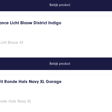
Bekijk product
nce Licht Blauw District Indigo
Licht Blauw 43
Bekijk product
Fit Ronde Hals Navy XL Garage
Ronde Hals Navy XL