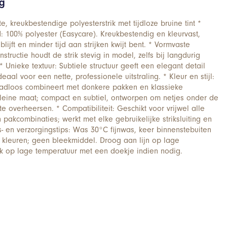
ng
e, kreukbestendige polyesterstrik met tijdloze bruine tint *
 100% polyester (Easycare). Kreukbestendig en kleurvast,
blijft en minder tijd aan strijken kwijt bent. * Vormvaste
structie houdt de strik stevig in model, zelfs bij langdurig
Unieke textuur: Subtiele structuur geeft een elegant detail
aal voor een nette, professionele uitstraling. * Kleur en stijl:
naadloos combineert met donkere pakken en klassieke
leine maat; compact en subtiel, ontworpen om netjes onder de
e overheersen. * Compatibiliteit: Geschikt voor vrijwel alle
pakcombinaties; werkt met elke gebruikelijke striksluiting en
- en verzorgingstips: Was 30°C fijnwas, keer binnenstebuiten
 kleuren; geen bleekmiddel. Droog aan lijn op lage
rijk op lage temperatuur met een doekje indien nodig.