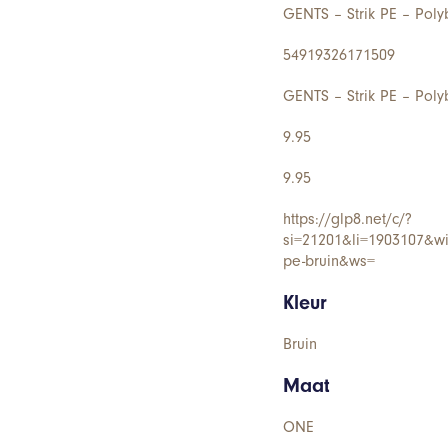
GENTS – Strik PE – Pol
54919326171509
GENTS – Strik PE – Pol
9.95
9.95
https://glp8.net/c/?
si=21201&li=1903107&w
pe-bruin&ws=
Kleur
Bruin
Maat
ONE