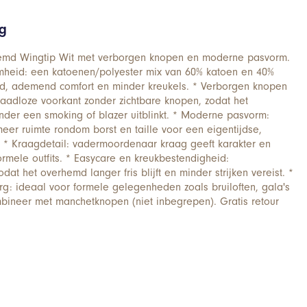
ng
md Wingtip Wit met verborgen knopen en moderne pasvorm.
mheid: een katoenen/polyester mix van 60% katoen en 40%
eid, ademend comfort en minder kreukels. * Verborgen knopen
naadloze voorkant zonder zichtbare knopen, zodat het
der een smoking of blazer uitblinkt. * Moderne pasvorm:
meer ruimte rondom borst en taille voor een eigentijdse,
g. * Kraagdetail: vadermoordenaar kraag geeft karakter en
ormele outfits. * Easycare en kreukbestendigheid:
dat het overhemd langer fris blijft en minder strijken vereist. *
org: ideaal voor formele gelegenheden zoals bruiloften, gala's
mbineer met manchetknopen (niet inbegrepen). Gratis retour