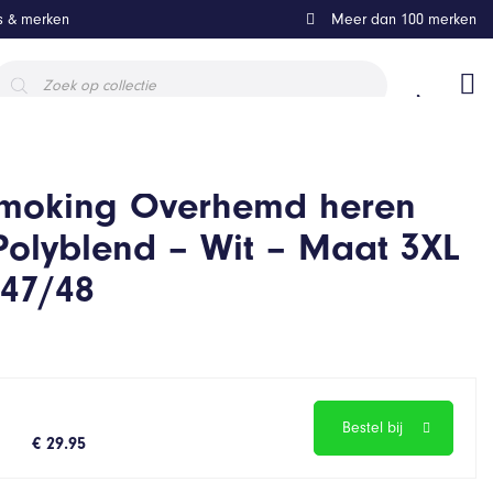
ls & merken
Meer dan 100 merken
roducten
oeken
moking Overhemd heren
Polyblend – Wit – Maat 3XL
 47/48
Bestel bij
€ 29.95