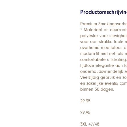
Productomschrijvi
Premium Smokingoverhe
* Materiaal en duurzaa
polyester voor stevigh
voor een strakke look: 
overhemd moeiteloos on
modern-fit met net iets 
comfortabele uitstralin
tijdloze elegantie aan f
onderhoudsvriendelijk zo
Veelzijdig gebruik en z
en zakelijke events; co
binnen 30 dagen.
29.95
29.95
3XL 47/48