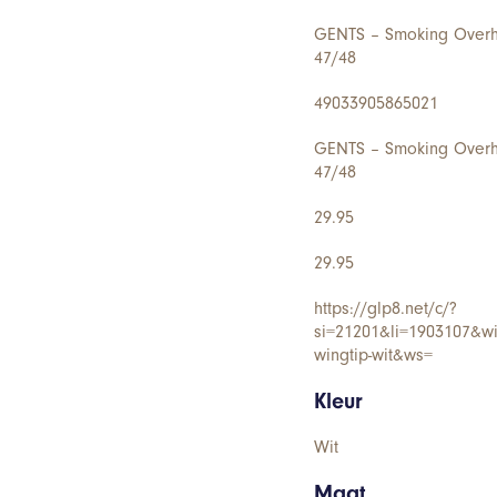
GENTS – Smoking Overhe
47/48
49033905865021
GENTS – Smoking Overhe
47/48
29.95
29.95
https://glp8.net/c/?
si=21201&li=1903107&w
wingtip-wit&ws=
Kleur
Wit
Maat