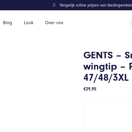
Vergelijk online prijzen van kledingwinke
P
Blog
Look
Over ons
z
yblend – Wit – Maat 3XL 47/48/3XL 47/48
GENTS – S
wingtip – 
47/48/3XL
€
29,95