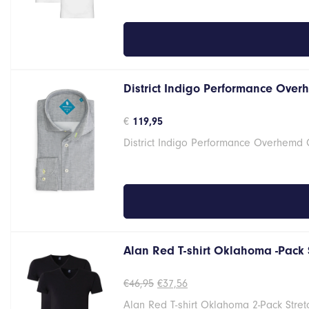
District Indigo Performance Over
€
119,95
District Indigo Performance Overhemd
Alan Red T-shirt Oklahoma -Pack 
Oorspronkelijke
Huidige
€
46,95
€
37,56
prijs
prijs
Alan Red T-shirt Oklahoma 2-Pack Stret
was:
is: