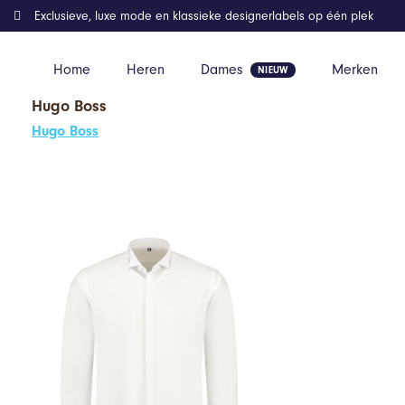
Exclusieve, luxe mode en klassieke designerlabels op één plek
Home
Heren
Dames
Merken
Hugo Boss
Home
Kleding
GENTS – Smoking Overhemd heren wingtip – Pol
Hugo Boss