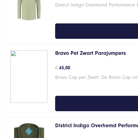
District Indigo Overhemd Performance 
Bravo Pet Zwart Parajumpers
€
65,00
Bravo Cap pet Zwart. De Bravo Cap uit
District Indigo Overhemd Perform