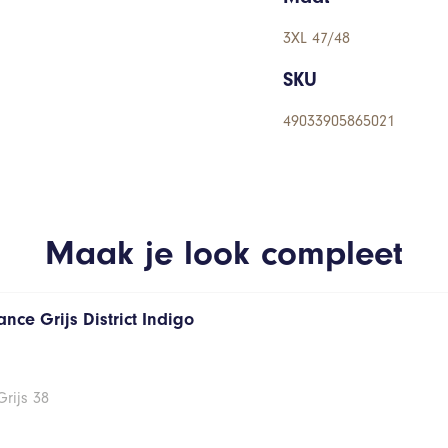
3XL 47/48
SKU
49033905865021
Maak je look compleet
nce Grijs District Indigo
rijs 38