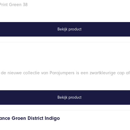
Print Green 38
Bekijk product
 de nieuwe collectie van Parajumpers is een zwartkleurige cap a
Bekijk product
ance Groen District Indigo