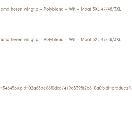
md heren wingtip – Polyblend – Wit – Maat 3XL 47/48/3XL
md heren wingtip – Polyblend – Wit – Maat 3XL 47/48/3XL
i=346456&pid=02a68de66f0dcd7419a5398f2b610a0f&dl=products