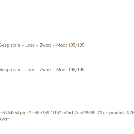
esp riem – Leer – Zwart – Maat 105/105
esp riem – Leer – Zwart – Maat 105/105
=346456&pid=2fc38b739f1f167fe66c02da69568fc7&dl=products%2F
t&ws=