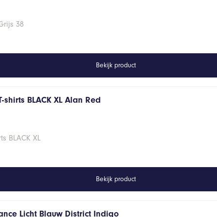
rijs 38
Bekijk product
T-shirts BLACK XL Alan Red
rts BLACK XL
Bekijk product
nce Licht Blauw District Indigo