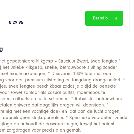
Bestel bij
€ 29.95
ng
met gepatenteerd klikgesp – Structuur Zwart, twee lengtes *
 het unieke klikgesp; snelle, betrouwbare sluiting zonder
 met maatmarkeringen. * Duurzaam 100% leer met een
ng voor een premium uitstraling en langdurig draagcomfort. *
jes: twee lengtes beschikbaar zodat je altijd de perfecte
voor zowel kantoor als casual outfits; moeiteloos te
den, colberts en nette schoenen. * Robuuste, betrouwbare
metalen ontwerp dat dagelijks dragen wil doorstaan. *
reinig met een vochtige doek en laat aan de lucht drogen,
en gebruik geen strijkapparatuur. * Specifieke voordelen: zonder
lijtage en behoudt de pasvorm langer, terwijl het patent
em zorgdragen voor precisie en gemak.