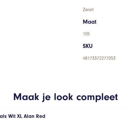
Zwart
Maat
105
SKU
48173372277053
Maak je look compleet
hals Wit XL Alan Red