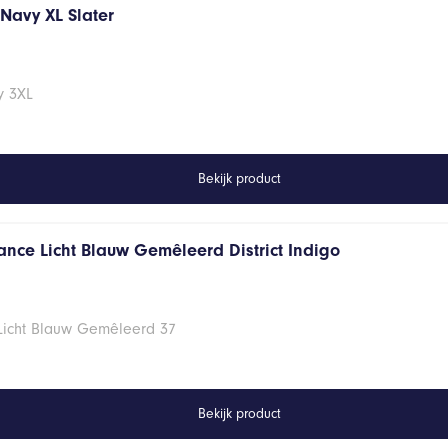
s Navy XL Slater
vy 3XL
Bekijk product
ance Licht Blauw Gemêleerd District Indigo
 Licht Blauw Gemêleerd 37
Bekijk product