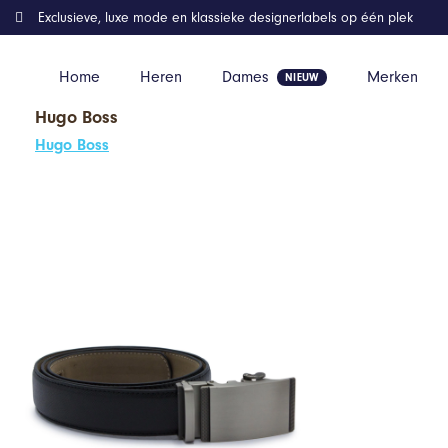
Exclusieve, luxe mode en klassieke designerlabels op één plek
Home
Heren
Dames
Merken
Hugo Boss
Home
Kleding
GENTS – Riem heren – Gesp riem – Leer – Zwart
Hugo Boss