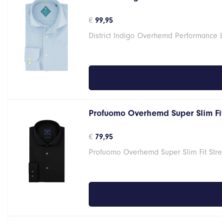
€
99,95
District Indigo Overhemd Performance 
Profuomo Overhemd Super Slim Fit
€
79,95
Profuomo Overhemd Super Slim Fit Stre