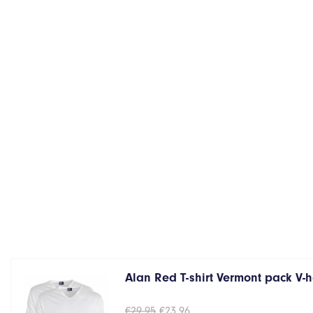
Alan Red T-shirt Vermont pack V-
Oorspronkelijke
Huidige
€
29,95
€
23,96