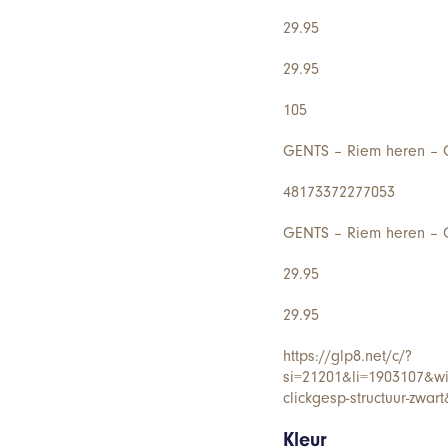
29.95
29.95
105
GENTS – Riem heren – G
48173372277053
GENTS – Riem heren – G
29.95
29.95
https://glp8.net/c/?
si=21201&li=1903107&wi
clickgesp-structuur-zwar
Kleur