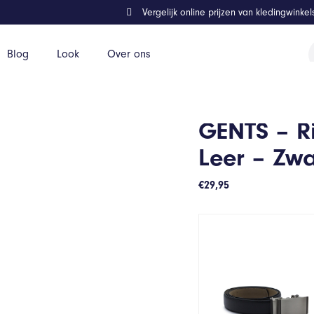
Vergelijk online prijzen van kledingwinke
P
Blog
Look
Over ons
z
 – Maat 105/105
GENTS – R
Leer – Zw
€
29,95