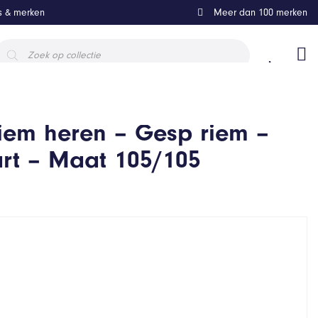
ls & merken
Meer dan 100 merken
roducten
oeken
iem heren – Gesp riem –
art – Maat 105/105