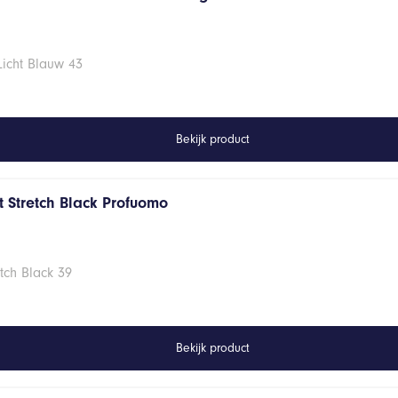
Licht Blauw 43
Bekijk product
 Stretch Black Profuomo
tch Black 39
Bekijk product