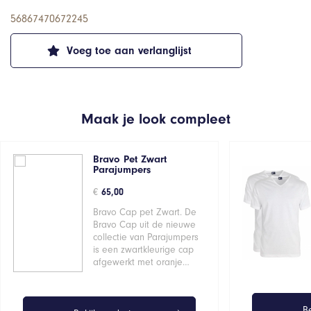
56867470672245
Voeg toe aan verlanglijst
Maak je look compleet
Bravo Pet Zwart
Parajumpers
€
65,00
Bravo Cap pet Zwart. De
Bravo Cap uit de nieuwe
collectie van Parajumpers
is een zwartkleurige cap
afgewerkt met oranje…
Be