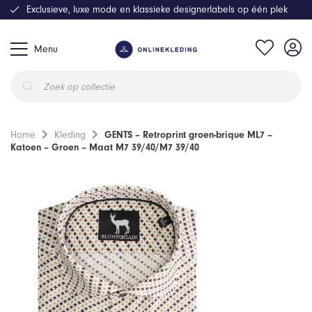
Exclusieve, luxe mode en klassieke designerlabels op één plek
Menu
Producten
zoeken
Home
Kleding
GENTS – Retroprint groen-brique ML7 –
Katoen – Groen – Maat M7 39/40/M7 39/40