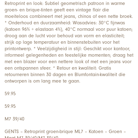
Retroprint en look: Subtiel geometrisch patroon in warme
groen- en brique-tinten geeft een vintage flair die
moeiteloos combineert met jeans, chinos of een nette broek.
* Onderhoud en duurzaamheid: Wasadvies: 30°C fijnwas
(katoen 96% + elastaan 4%), 40°C normaal voor puur katoen;
droog aan de lucht voor behoud van vorm en elasticiteit;
strijk op lage temperatuur en binnenstebuiten voor het
printontwerp. * Veelzijdigheid in stijl: Geschikt voor kantoor,
informeel gelegenheden en feestelijke momenten; draag het
met een blazer voor een nettere look of met een jeans voor
een ontspannen sfeer. * Retour en kwaliteit: Gratis
retourneren binnen 30 dagen en Blumfontain-kwaliteit die
ontworpen is om lang mee te gaan.
59.95
59.95
M7 39/40
GENTS – Retroprint groen-brique ML7 – Katoen – Groen –
Maat M7 39/40/M7 39/40