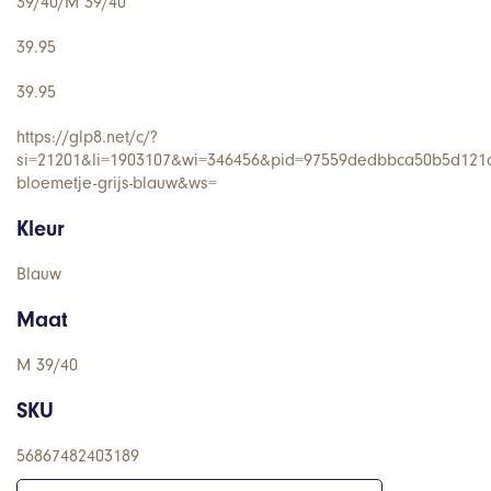
39/40/M 39/40
39.95
39.95
https://glp8.net/c/?
si=21201&li=1903107&wi=346456&pid=97559dedbbca50b5d121a
bloemetje-grijs-blauw&ws=
Kleur
Blauw
Maat
M 39/40
SKU
56867482403189