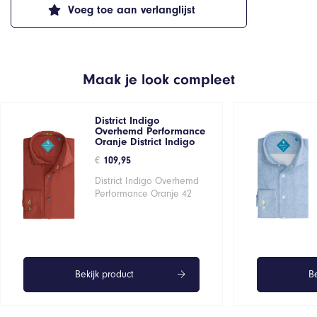
Voeg toe aan verlanglijst
Maak je look compleet
District Indigo
Overhemd Performance
Oranje District Indigo
€
109,95
District Indigo Overhemd
Performance Oranje 42
Bekijk product
Be