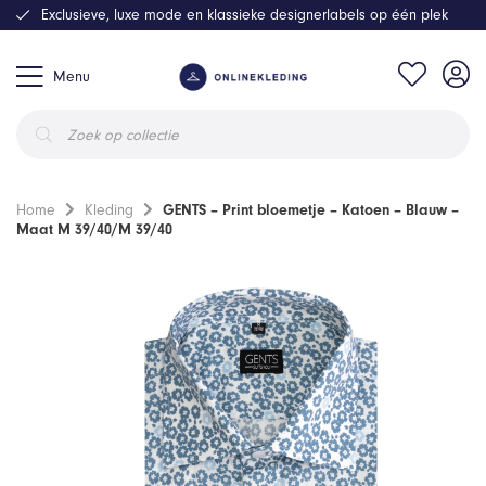
Exclusieve, luxe mode en klassieke designerlabels op één plek
Menu
Producten
zoeken
Home
Kleding
GENTS – Print bloemetje – Katoen – Blauw –
Maat M 39/40/M 39/40