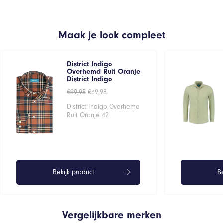
Maak je look compleet
District Indigo
Overhemd Ruit Oranje
District Indigo
Oorspronkelijke
Huidige
€
99,95
€
39,98
prijs
prijs
was:
is:
District Indigo Overhemd
€99,95.
€39,98.
Ruit Oranje 42
Bekijk product
Be
Vergelijkbare merken