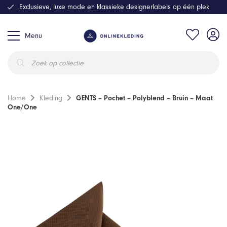
Exclusieve, luxe mode en klassieke designerlabels op één plek
Menu
Producten
zoeken
Home
Kleding
GENTS – Pochet – Polyblend – Bruin – Maat
One/One