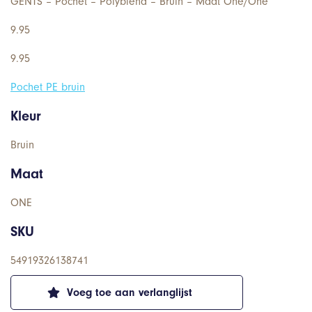
GENTS – Pochet – Polyblend – Bruin – Maat One/One
9.95
9.95
Pochet PE bruin
Kleur
Bruin
Maat
ONE
SKU
54919326138741
Voeg toe aan verlanglijst