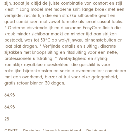
zijn, zodat je altijd de juiste combinatie van comfort en stijl
kiest. * Lang model met moderne snit: lange broek met een
verfijnde, rechte lijn die een strakke silhouette geeft en
goed combineert met zowel formele als smart-casual looks.
* Onderhoudsvriendelijk en duurzaam: EasyCare-finish die
kreuk minder zichtbaar maakt en minder tijd aan strijken
besteedt; was tot 30°C op wol-/fijnwas, binnenstebuiten en
laat plat drogen. * Verfijnde details en sluiting: discrete
zijzakken met knoopsluiting en ritssluiting voor een nette,
professionele uitstraling. * Veelzijdigheid en styling:
koninklijk royalblue meesterkleur die geschikt is voor
zakelijke bijeenkomsten en sociale evenementen; combineer
met een overhemd, blazer of trui voor elke gelegenheid;
gratis retour binnen 30 dagen.
64.95
64.95
28
GENTS – Pantalon / broek herenblend – Polyblend –