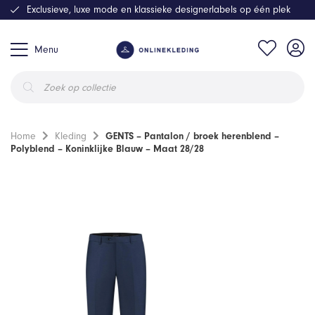
Exclusieve, luxe mode en klassieke designerlabels op één plek
Menu
Producten
zoeken
Home
Kleding
GENTS – Pantalon / broek herenblend –
Polyblend – Koninklijke Blauw – Maat 28/28