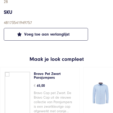
28
SKU
48173541949757
Voeg toe aan verlanglijst
Maak je look compleet
Bravo Pet Zwart
Parajumpers
€
65,00
Bravo Cap pet Zwart. De
Bravo Cap uit de nieuwe
collectie van Parajumpers
is een zwartkleurige cap
afgewerkt met oranje…