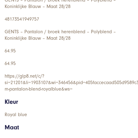
Koninklijke Blauw – Maat 28/28
48173541949757
GENTS – Pantalon / broek herenblend – Polyblend –
Koninklijke Blauw – Maat 28/28
64.95
64.95
https://glp8.net/c/?
si=21201&li=1903107&wi=346456&pid=405faccecaad505d9589c
m-pantalon-blend-royalblue&ws=
Kleur
Royal blue
Maat