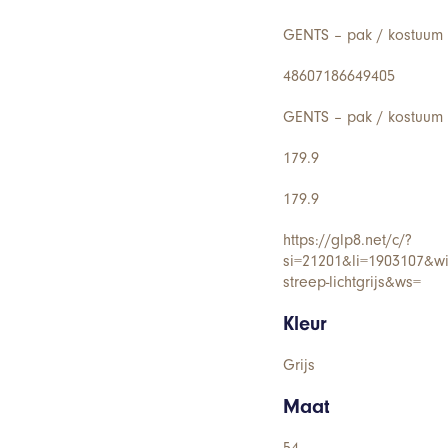
GENTS – pak / kostuum s
48607186649405
GENTS – pak / kostuum s
179.9
179.9
https://glp8.net/c/?
si=21201&li=1903107&w
streep-lichtgrijs&ws=
Kleur
Grijs
Maat