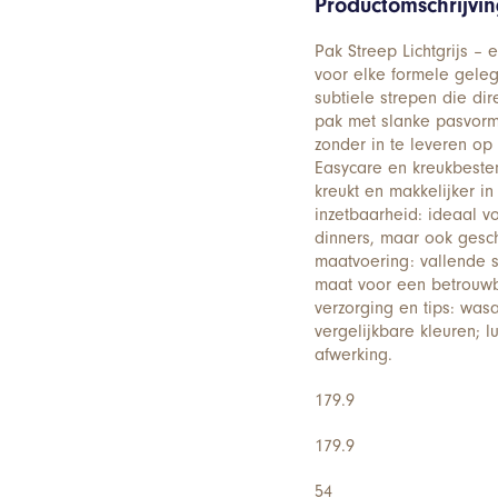
Productomschrijvi
Pak Streep Lichtgrijs –
voor elke formele gelegen
subtiele strepen die dir
pak met slanke pasvorm
zonder in te leveren op
Easycare en kreukbesten
kreukt en makkelijker in 
inzetbaarheid: ideaal vo
dinners, maar ook geschi
maatvoering: vallende
maat voor een betrouwbar
verzorging en tips: was
vergelijkbare kleuren; 
afwerking.
179.9
179.9
54