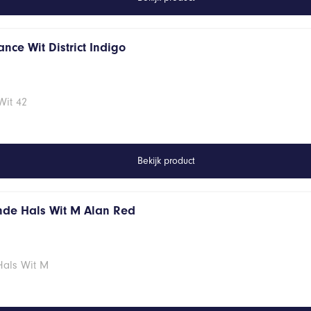
nce Wit District Indigo
Wit 42
Bekijk product
onde Hals Wit M Alan Red
Hals Wit M