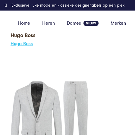
Exclusieve, luxe mode en klassieke designerlabels op één plek
Home
Heren
Dames
Merken
Hugo Boss
Home
Kleding
GENTS – pak / kostuum streep – Polyblend – Lic
Hugo Boss