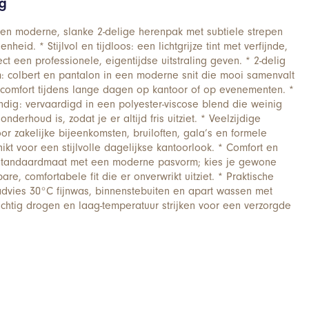
ng
 een moderne, slanke 2-delige herenpak met subtiele strepen
heid. * Stijlvol en tijdloos: een lichtgrijze tint met verfijnde,
ect een professionele, eigentijdse uitstraling geven. * 2-delig
: colbert en pantalon in een moderne snit die mooi samenvalt
 comfort tijdens lange dagen op kantoor of op evenementen. *
dig: vervaardigd in een polyester-viscose blend die weinig
onderhoud is, zodat je er altijd fris uitziet. * Veelzijdige
or zakelijke bijeenkomsten, bruiloften, gala’s en formele
kt voor een stijlvolle dagelijkse kantoorlook. * Comfort en
 standaardmaat met een moderne pasvorm; kies je gewone
e, comfortabele fit die er onverwrikt uitziet. * Praktische
advies 30°C fijnwas, binnenstebuiten en apart wassen met
luchtig drogen en laag-temperatuur strijken voor een verzorgde