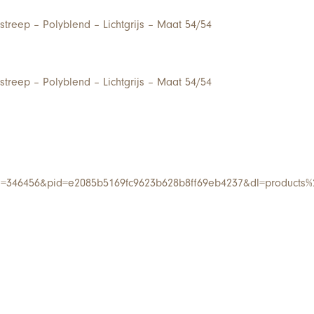
treep – Polyblend – Lichtgrijs – Maat 54/54
treep – Polyblend – Lichtgrijs – Maat 54/54
i=346456&pid=e2085b5169fc9623b628b8ff69eb4237&dl=products%