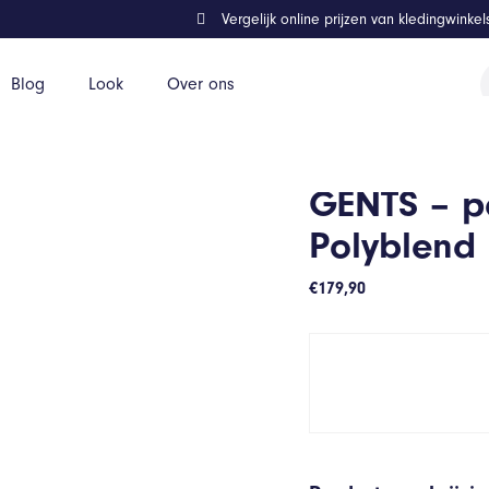
Vergelijk online prijzen van kledingwinke
P
Blog
Look
Over ons
z
htgrijs – Maat 54/54
GENTS – pa
Polyblend 
€
179,90