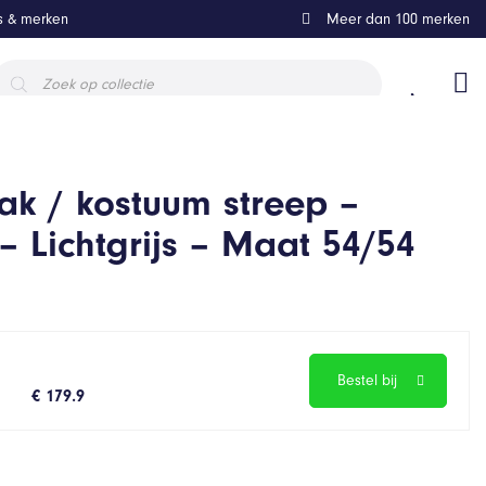
ls & merken
Meer dan 100 merken
roducten
oeken
k / kostuum streep –
– Lichtgrijs – Maat 54/54
Bestel bij
€ 179.9