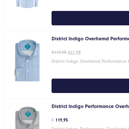
District Indigo Overhemd Perform
Oorspronkelijke
Huidige
€
119,95
€
47,98
prijs
prijs
District Indigo Overhemd Performance
was:
is:
€119,95.
€47,98.
District Indigo Performance Over
€
119,95