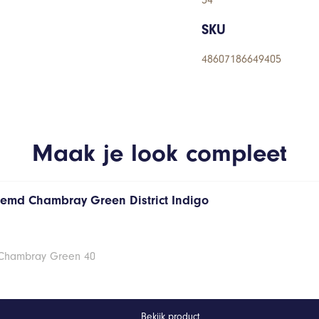
54
SKU
48607186649405
Maak je look compleet
hemd Chambray Green District Indigo
 Chambray Green 40
Bekijk product