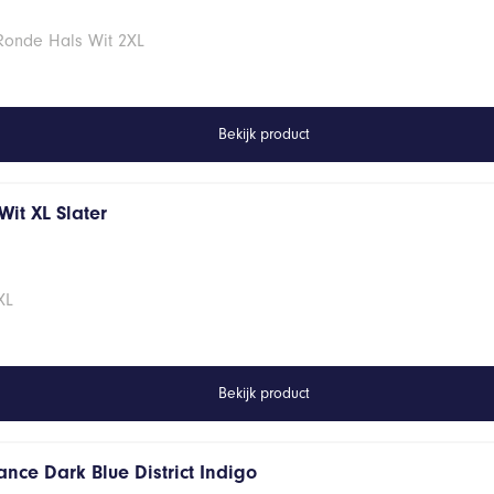
 Ronde Hals Wit 2XL
Bekijk product
it XL Slater
XL
Bekijk product
nce Dark Blue District Indigo