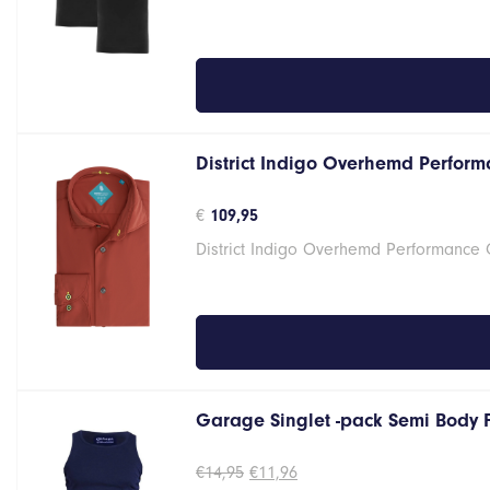
€37,95.
€30,36.
District Indigo Overhemd Perform
€
109,95
District Indigo Overhemd Performance 
Garage Singlet -pack Semi Body 
Oorspronkelijke
Huidige
€
14,95
€
11,96
prijs
prijs