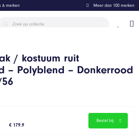
ls & merken
Meer dan 100 merken
roducten
oeken
k / kostuum ruit
d – Polyblend – Donkerrood
/56
Bestel bij
€ 179.9