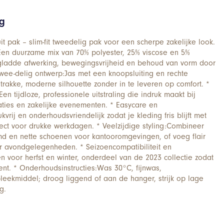
ng
 pak – slim-fit tweedelig pak voor een scherpe zakelijke look.
Een duurzame mix van 70% polyester, 25% viscose en 5%
 gladde afwerking, bewegingsvrijheid en behoud van vorm door
 twee-delig ontwerp:Jas met een knoopsluiting en rechte
rakke, moderne silhouette zonder in te leveren op comfort. *
en tijdloze, professionele uitstraling die indruk maakt bij
ties en zakelijke evenementen. * Easycare en
vrij en onderhoudsvriendelijk zodat je kleding fris blijft met
ct voor drukke werkdagen. * Veelzijdige styling:Combineer
d en nette schoenen voor kantooromgevingen, of voeg flair
r avondgelegenheden. * Seizoencompatibiliteit en
voor herfst en winter, onderdeel van de 2023 collectie zodat
bent. * Onderhoudsinstructies:Was 30°C, fijnwas,
leekmiddel; droog liggend of aan de hanger, strijk op lage
g.