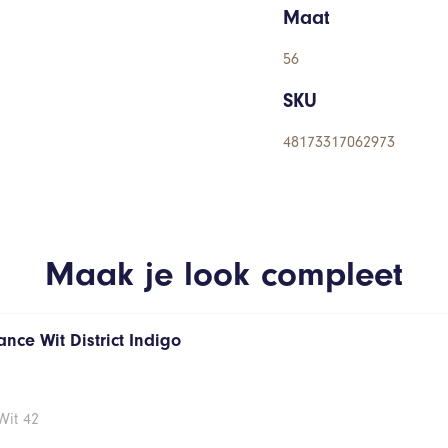
Maat
56
SKU
48173317062973
Maak je look compleet
nce Wit District Indigo
Wit 42