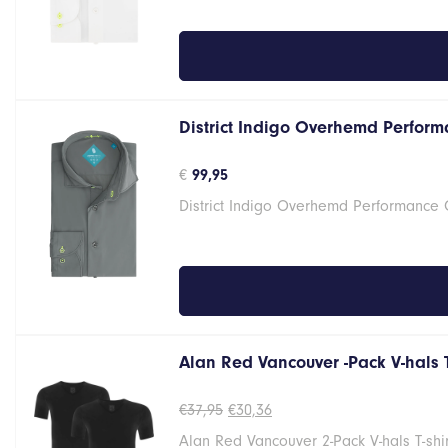
District Indigo Overhemd Performa
€
99,95
District Indigo Overhemd Performance G
Alan Red Vancouver -Pack V-hals 
Oorspronkelijke
Huidige
€
37,95
€
30,36
prijs
prijs
Alan Red Vancouver 2-Pack V-hals T-shi
was:
is: