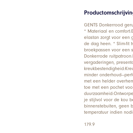
Productomschrijvi
GENTS Donkerrood geruit
* Materiaal en comfort:
elastan zorgt voor een
de dag heen. * Slim-fit
broekpassen voor een st
Donkerrode ruitpatroon:E
vergaderingen, presenta
kreukbestendigheid:Kreuk
minder onderhoud—perfe
met een helder overhem
toe met een pochet voo
duurzaamheid:Ontworpen 
je stijlvol voor de kou 
binnenstebuiten, geen b
temperatuur indien nodi
179.9