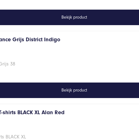
Bekijk product
nce Grijs District Indigo
rijs 38
Bekijk product
T-shirts BLACK XL Alan Red
rts BLACK XL