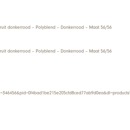
ruit donkerrood – Polyblend – Donkerrood – Maat 56/56
ruit donkerrood – Polyblend – Donkerrood – Maat 56/56
i=346456&pid=0f4bad1be215e205cfd8ced77ab9d0ea&dl=products