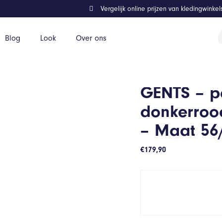
Vergelijk online prijzen van kledingwinke
P
Blog
Look
Over ons
z
lend – Donkerrood – Maat 56/56
GENTS – pa
donkerroo
– Maat 56
€
179,90