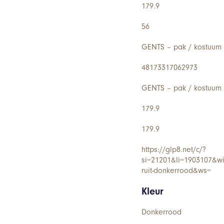
179.9
56
GENTS – pak / kostuum 
48173317062973
GENTS – pak / kostuum 
179.9
179.9
https://glp8.net/c/?
si=21201&li=1903107&w
ruit-donkerrood&ws=
Kleur
Donkerrood