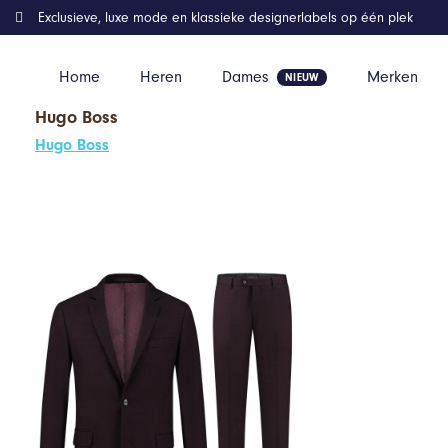
Exclusieve, luxe mode en klassieke designerlabels op één plek
Home
Heren
Dames
Merken
Hugo Boss
Home
Kleding
GENTS – pak / kostuum ruit donkerrood – Polyb
Hugo Boss