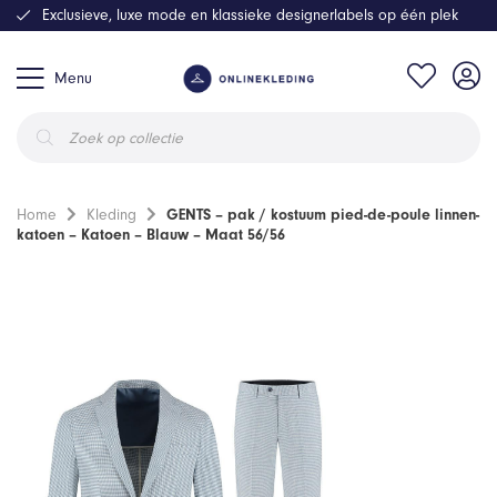
Exclusieve, luxe mode en klassieke designerlabels op één plek
Menu
Producten
zoeken
Home
Kleding
GENTS – pak / kostuum pied-de-poule linnen-
katoen – Katoen – Blauw – Maat 56/56