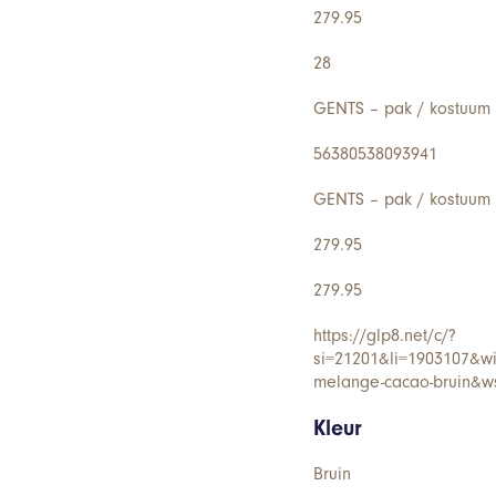
279.95
28
GENTS – pak / kostuum 
56380538093941
GENTS – pak / kostuum 
279.95
279.95
https://glp8.net/c/?
si=21201&li=1903107&w
melange-cacao-bruin&w
Kleur
Bruin