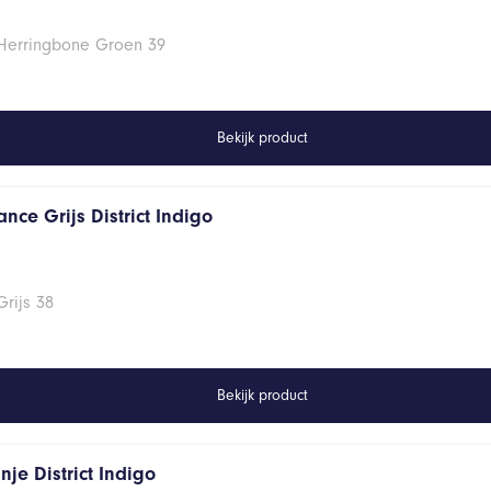
 Herringbone Groen 39
Bekijk product
nce Grijs District Indigo
rijs 38
Bekijk product
je District Indigo