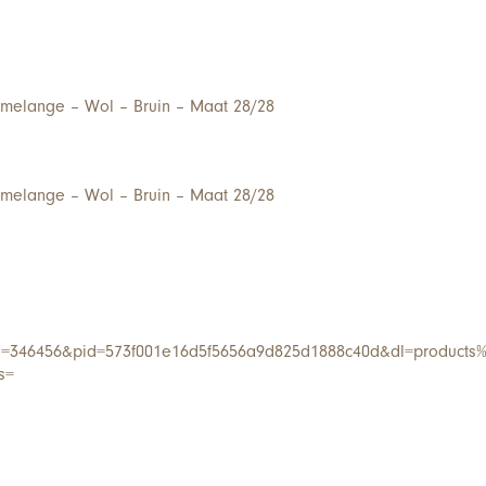
melange – Wol – Bruin – Maat 28/28
melange – Wol – Bruin – Maat 28/28
i=346456&pid=573f001e16d5f5656a9d825d1888c40d&dl=products%
s=