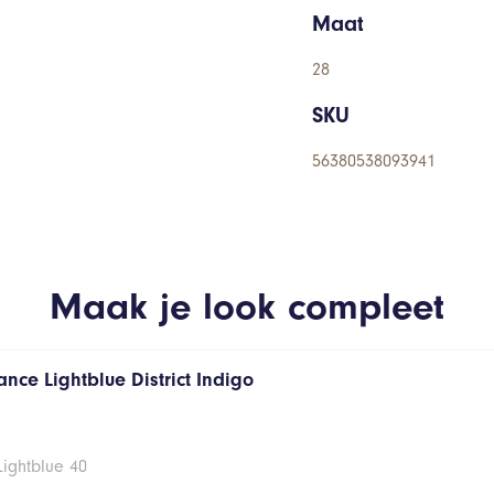
Maat
28
SKU
56380538093941
Maak je look compleet
nce Lightblue District Indigo
Lightblue 40