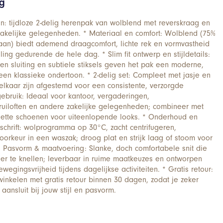
ng
: tijdloze 2-delig herenpak van wolblend met reverskraag en
zakelijke gelegenheden. * Materiaal en comfort: Wolblend (75%
taan) biedt ademend draagcomfort, lichte rek en vormvastheid
ling gedurende de hele dag. * Slim fit ontwerp en stijldetails:
n sluiting en subtiele stiksels geven het pak een moderne,
een klassieke ondertoon. * 2-delig set: Compleet met jasje en
lkaar zijn afgestemd voor een consistente, verzorgde
 gebruik: Ideaal voor kantoor, vergaderingen,
uiloften en andere zakelijke gelegenheden; combineer met
nette schoenen voor uiteenlopende looks. * Onderhoud en
chrift: wolprogramma op 30°C, zacht centrifugeren,
oorkeur in een waszak; droog plat en strijk laag of stoom voor
* Pasvorm & maatvoering: Slanke, doch comfortabele snit die
er te knellen; leverbaar in ruime maatkeuzes en ontworpen
gingsvrijheid tijdens dagelijkse activiteiten. * Gratis retour:
inkelen met gratis retour binnen 30 dagen, zodat je zeker
 aansluit bij jouw stijl en pasvorm.