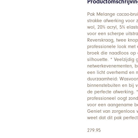
Productomschrijvi
Pak Melange cacao-bruin
strakke afwerking voor 
wol, 20% acryl, 5% elas
voor een scherpe uitstra
Reverskraag, twee knope
professionele look met 
broek die naadloos op e
silhouette. * Veelzijdig
netwerkevenementen, br
een licht overhemd en 
duurzaamheid: Wasvoors
binnenstebuiten en bij v
de perfecte afwerking. 
professioneel oogt zond
voor een aangename bewe
Geniet van zorgenloos w
weet dat dit pak perfect
279.95