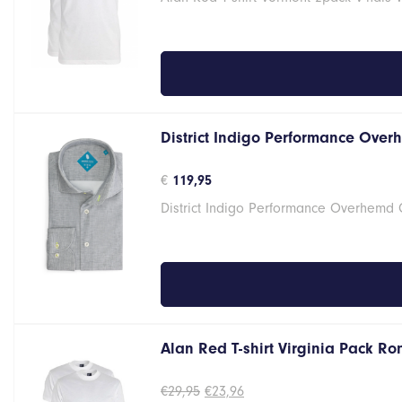
€29,95.
€23,96.
District Indigo Performance Over
€
119,95
District Indigo Performance Overhemd
Alan Red T-shirt Virginia Pack R
Oorspronkelijke
Huidige
€
29,95
€
23,96