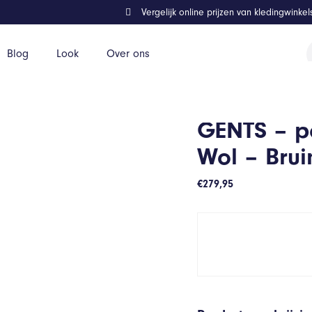
Vergelijk online prijzen van kledingwinke
P
Blog
Look
Over ons
z
– Maat 28/28
GENTS – p
Wol – Brui
€
279,95