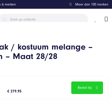
ls & merken
Meer dan 100 merken
roducten
oeken
ak / kostuum melange –
n – Maat 28/28
Bestel bij
€ 279.95