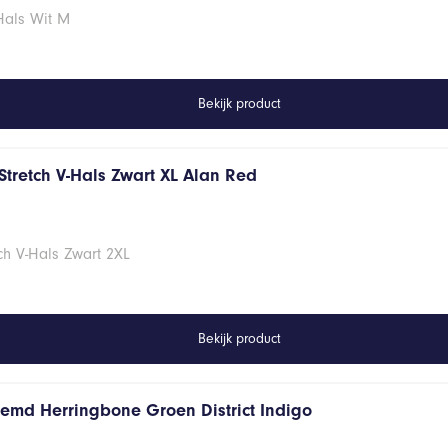
Hals Wit M
Bekijk product
Stretch V-Hals Zwart XL Alan Red
ch V-Hals Zwart 2XL
Bekijk product
hemd Herringbone Groen District Indigo