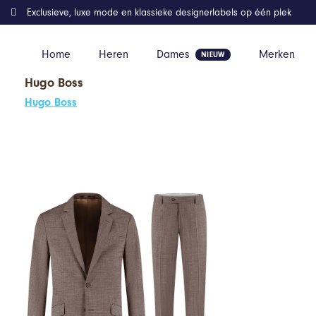
Exclusieve, luxe mode en klassieke designerlabels op één plek
Home
Heren
Dames
Merken
Hugo Boss
Home
Kleding
GENTS – pak / kostuum melange – Wol – Bruin 
Hugo Boss