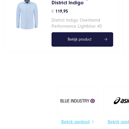
District Indigo
€
119,95
District Indigo Overhemd
Performance Lightblue 40
Bekijk product
Bekijk aanbod
Bekijk aa