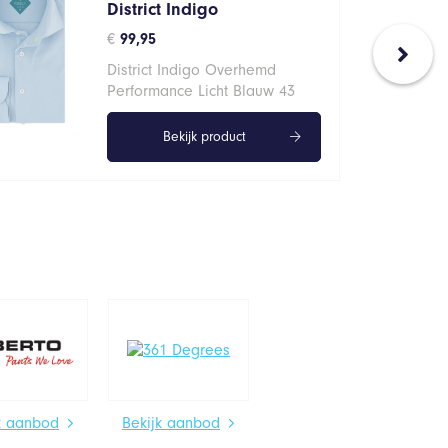
District Indigo
€
99,95
District Indigo Overhemd
Performance Licht Blauw 43
Bekijk product
k aanbod
Bekijk aanbod