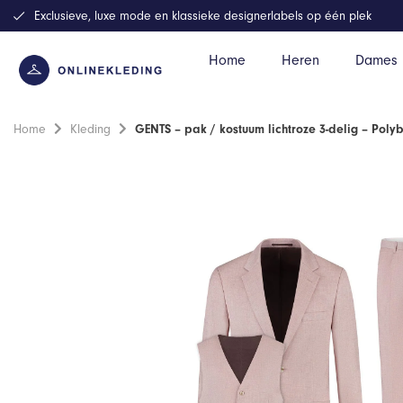
Exclusieve, luxe mode en klassieke designerlabels op één plek
Home
Heren
Dames
Home
Kleding
GENTS – pak / kostuum lichtroze 3-delig – Poly