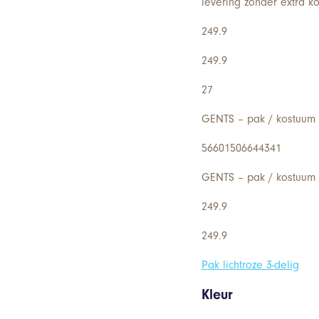
levering zonder extra kos
249.9
249.9
27
GENTS – pak / kostuum l
56601506644341
GENTS – pak / kostuum l
249.9
249.9
Pak lichtroze 3-delig
Kleur