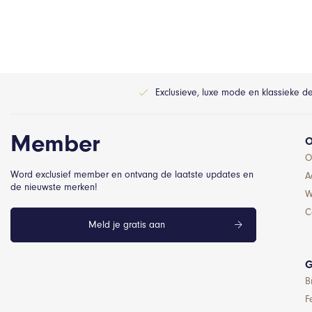
Exclusieve, luxe mode en klassieke d
Member
O
O
Word exclusief member en ontvang de laatste updates en
A
de nieuwste merken!
W
C
Meld je gratis aan
G
B
F