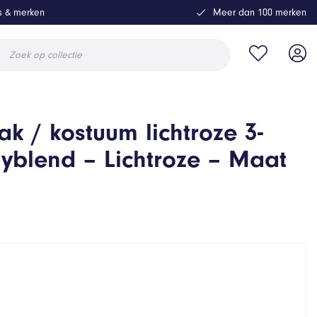
ls & merken
Meer dan 100 merken
ucten
en
k / kostuum lichtroze 3-
lyblend – Lichtroze – Maat