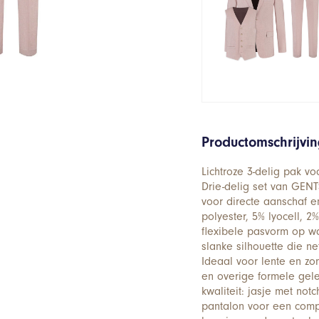
Productomschrijvi
Lichtroze 3-delig pak v
Drie-delig set van GENTS
voor directe aanschaf e
polyester, 5% lyocell,
flexibele pasvorm op wa
slanke silhouette die ne
Ideaal voor lente en zo
en overige formele gel
kwaliteit: jasje met no
pantalon voor een comple