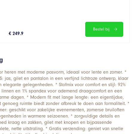
Bestel bij
€ 249.9
ng
oor heren met moderne pasvorm, ideaal voor lente en zomer. *
: jas, gilet en pantalon in een verfijnd lichtroze ontwerp, klaar
n elegante gelegenheden. * Stofmix voor comfort en stijl: 92%
 2% linnen en 1% spandex voor ademend draagcomfort en een
rme dagen. * Modern fit met lange lengte: een eigentijdse,
t genoeg ruimte biedt zonder afbreuk te doen aan formaliteit. *
mer: geschikt voor zakelijke evenementen, zomerse bruiloften
egenheden in warmere seizoenen. * zorgvuldige details en
tched kraag en zakken, gilet met knopen en bijpassende
te, nette uitstraling. * Gratis verzending: geniet van snelle