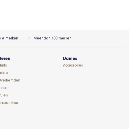
ls & merken
Meer dan 100 merken
Heren
Dames
hirts
Accessoires
olo’s
Overhemden
Jassen
ruien
ccessoires