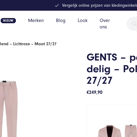
Vergelijk online prijzen van kledingwinke
Prod
Merken
Blog
Look
Over
zoek
ons
blend – Lichtroze – Maat 27/27
GENTS – pa
delig – Po
27/27
€
249,90