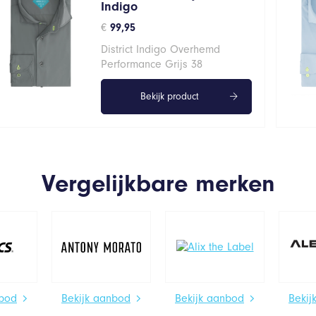
Indigo
€
99,95
District Indigo Overhemd
Performance Grijs 38
Bekijk product
Vergelijkbare merken
nbod
Bekijk aanbod
Bekijk aanbod
Bekij