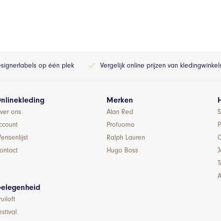
esignerlabels op één plek
Vergelijk online prijzen van kledingwinke
nlinekleding
Merken
ver ons
Alan Red
S
ccount
Profuomo
P
ensenlijst
Ralph Lauren
ontact
Hugo Boss
T
A
elegenheid
ruiloft
estival