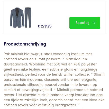
Bestel bij
€ 279.95
Productomschrijving
Pak miniruit blauw-grijs: strak tweedelig kostuum met
notched revers en slim-fit pasvorm. * Materiaal en
duurzaamheid: Wolblend met 55% wol en 45% polyester
geeft een rijke textuur, een subtiele glans en langdurige
slijtvastheid, perfect voor de herfst/ winter collectie. * Slim-fit
pasvorm: Een moderne, closende snit die een elegante,
professionele silhouette neerzet zonder in te leveren op
comfort of bewegingsvrijheid. * Miniruit patroon en notched
revers: Het discrete miniruit patroon voegt karakter toe aan
een tijdloze zakelijke look, gecombineerd met een klassieke
notched revers voor veelzijdig draagplezier. *