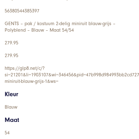
56380544385397
GENTS – pak / kostuum 2-delig miniruit blauw-grijs –
Polyblend – Blauw – Maat 54/54
279.95
279.95
https://glp8.net/c/?
si=21201&li=1903107&wi=346456&pid=47b998d984993bb2cd727
miniruit-blauw-grijs-1&ws=
Kleur
Blauw
Maat
54