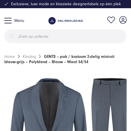
Exclusieve, luxe mode en klassieke designerlabels op één plek
Menu
Producten
zoeken
Home
Kleding
GENTS – pak / kostuum 2-delig miniruit
blauw-grijs – Polyblend – Blauw – Maat 54/54