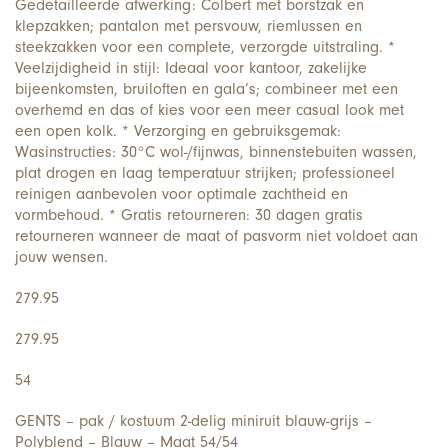
Gedetailleerde afwerking: Colbert met borstzak en
klepzakken; pantalon met persvouw, riemlussen en
steekzakken voor een complete, verzorgde uitstraling. *
Veelzijdigheid in stijl: Ideaal voor kantoor, zakelijke
bijeenkomsten, bruiloften en gala’s; combineer met een
overhemd en das of kies voor een meer casual look met
een open kolk. * Verzorging en gebruiksgemak:
Wasinstructies: 30°C wol-/fijnwas, binnenstebuiten wassen,
plat drogen en laag temperatuur strijken; professioneel
reinigen aanbevolen voor optimale zachtheid en
vormbehoud. * Gratis retourneren: 30 dagen gratis
retourneren wanneer de maat of pasvorm niet voldoet aan
jouw wensen.
279.95
279.95
54
GENTS – pak / kostuum 2-delig miniruit blauw-grijs –
Polyblend – Blauw – Maat 54/54