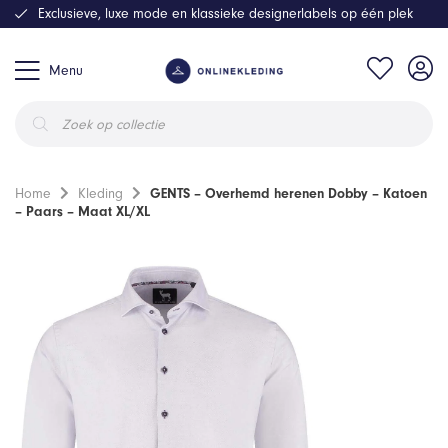
Exclusieve, luxe mode en klassieke designerlabels op één plek
Menu
Producten
zoeken
Home
Kleding
GENTS – Overhemd herenen Dobby – Katoen
– Paars – Maat XL/XL