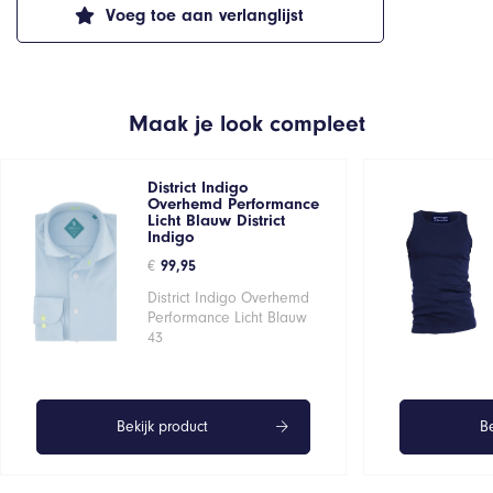
Voeg toe aan verlanglijst
Maak je look compleet
District Indigo
Overhemd Performance
Licht Blauw District
Indigo
€
99,95
District Indigo Overhemd
Performance Licht Blauw
43
Bekijk product
Be