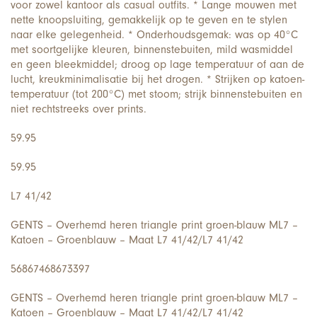
voor zowel kantoor als casual outfits. * Lange mouwen met
nette knoopsluiting, gemakkelijk op te geven en te stylen
naar elke gelegenheid. * Onderhoudsgemak: was op 40°C
met soortgelijke kleuren, binnenstebuiten, mild wasmiddel
en geen bleekmiddel; droog op lage temperatuur of aan de
lucht, kreukminimalisatie bij het drogen. * Strijken op katoen-
temperatuur (tot 200°C) met stoom; strijk binnenstebuiten en
niet rechtstreeks over prints.
59.95
59.95
L7 41/42
GENTS – Overhemd heren triangle print groen-blauw ML7 –
Katoen – Groenblauw – Maat L7 41/42/L7 41/42
56867468673397
GENTS – Overhemd heren triangle print groen-blauw ML7 –
Katoen – Groenblauw – Maat L7 41/42/L7 41/42