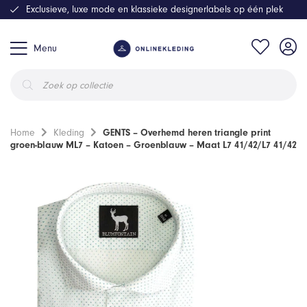
Exclusieve, luxe mode en klassieke designerlabels op één plek
Menu
Producten
zoeken
Home
Kleding
GENTS – Overhemd heren triangle print
groen-blauw ML7 – Katoen – Groenblauw – Maat L7 41/42/L7 41/42