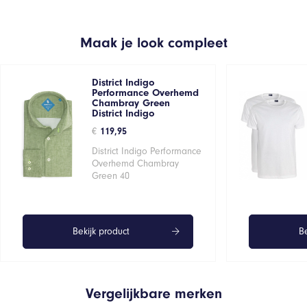
Maak je look compleet
District Indigo
Performance Overhemd
Chambray Green
District Indigo
€
119,95
District Indigo Performance
Overhemd Chambray
Green 40
Bekijk product
Be
Vergelijkbare merken