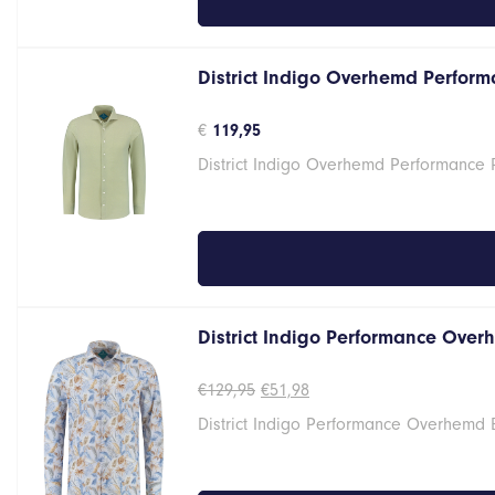
District Indigo Overhemd Performa
€
119,95
District Indigo Overhemd Performance 
District Indigo Performance Overh
Oorspronkelijke
Huidige
€
129,95
€
51,98
prijs
prijs
District Indigo Performance Overhemd 
was:
is:
€129,95.
€51,98.