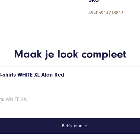
49405914218813
Maak je look compleet
T-shirts WHITE XL Alan Red
rts WHITE 2XL
Bekijk product