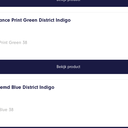
nce Print Green District Indigo
Print Green 38
Bekijk product
emd Blue District Indigo
Blue 38