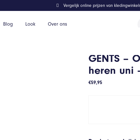
Vergelijk online prijzen van kledingwinke
P
Blog
Look
Over ons
z
Katoen – Wit – Maat L/L
GENTS – 
heren uni 
€
59,95