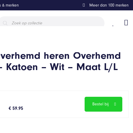
ls & merken
Meer dan 100 merken
roducten
oeken
Overhemd heren Overhemd
– Katoen – Wit – Maat L/L
Bestel bij
€ 59.95