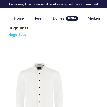
Exclusieve, luxe mode en klassieke designerlabels op één plek
Home
Heren
Dames
Merken
Hugo Boss
Home
Kleding
GENTS – Overhemd heren Overhemd heren uni – 
Hugo Boss