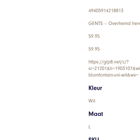
49405914218813
GENTS – Overhemd here
59.95
59.95
https://glp8.net/c/?
si=21201&li=1903107&w
blumfontain-uni-wit&ws=
Kleur
Wit
Maat
L
SKU