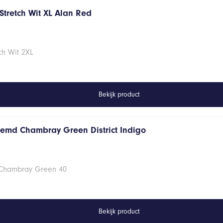
Stretch Wit XL Alan Red
ch Wit 2XL
Bekijk product
hemd Chambray Green District Indigo
 Chambray Green 40
Bekijk product