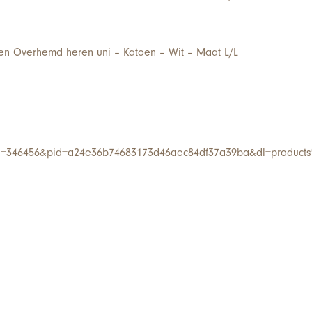
n Overhemd heren uni – Katoen – Wit – Maat L/L
i=346456&pid=a24e36b74683173d46aec84df37a39ba&dl=product