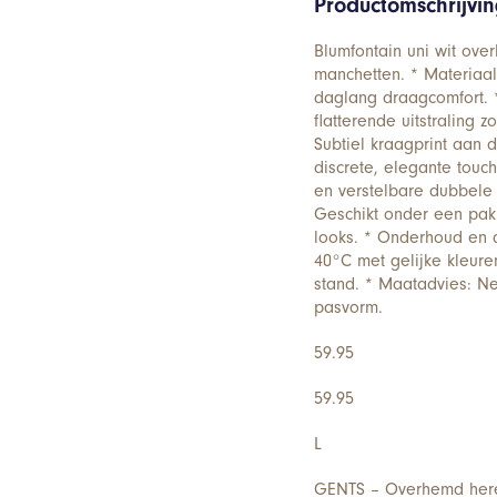
Productomschrijvi
Blumfontain uni wit ove
manchetten. * Materiaa
daglang draagcomfort. *
flatterende uitstraling
Subtiel kraagprint aan 
discrete, elegante touc
en verstelbare dubbele 
Geschikt onder een pak 
looks. * Onderhoud en 
40°C met gelijke kleure
stand. * Maatadvies: Ne
pasvorm.
59.95
59.95
L
GENTS – Overhemd here