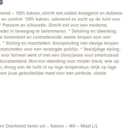
ng
rhemd – 100% katoen, slim-fit met subtiel kraagprint en dubbele
l en comfort: 100% katoen, ademend en zacht op de huid voor
 Pasvorm en silhouette: Slim-fit snit voor een moderne,
 zonder in beweging te belemmeren. * Detailing en afwerking:
de binnenkant en contrasterende zwarte knopen voor een
h. * Sluiting en manchetten: Knoopsluiting met stevige knopen
manchetten voor een verzorgde polslijn. * Veelzijdige styling:
voor formeel werk of met een chino/jeans voor smart-casual
duurzaamheid: Non-iron afwerking voor minder kreuk; was op
n; droog aan de lucht of op lage temperatuur; strijk op lage
em jouw gebruikelijke maat voor een perfecte, slanke
n Overhemd heren uni – Katoen – Wit – Maat L/L