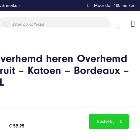
ls & merken
Meer dan 100 merken
roducten
oeken
Overhemd heren Overhemd
ruit – Katoen – Bordeaux –
L
Bestel bij
€ 59.95