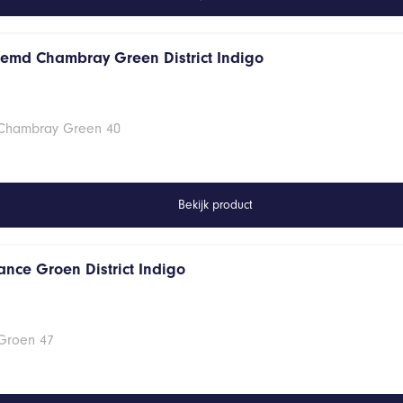
hemd Chambray Green District Indigo
 Chambray Green 40
Bekijk product
ance Groen District Indigo
 Groen 47