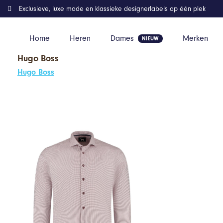
Exclusieve, luxe mode en klassieke designerlabels op één plek
Home
Heren
Dames
Merken
Hugo Boss
Home
Kleding
GENTS – Overhemd heren Overhemd heren minir
Hugo Boss