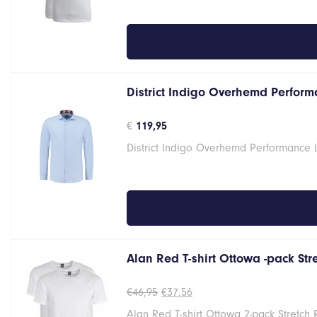
District Indigo Overhemd Performa
€
119,95
District Indigo Overhemd Performance 
Alan Red T-shirt Ottowa -pack St
Oorspronkelijke
Huidige
€
46,95
€
37,56
prijs
prijs
Alan Red T-shirt Ottowa 2-pack Stretch
was:
is: