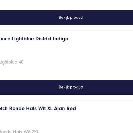
Bekijk product
nce Lightblue District Indigo
Lightblue 40
Bekijk product
retch Ronde Hals Wit XL Alan Red
 Ronde Hals Wit 2XL