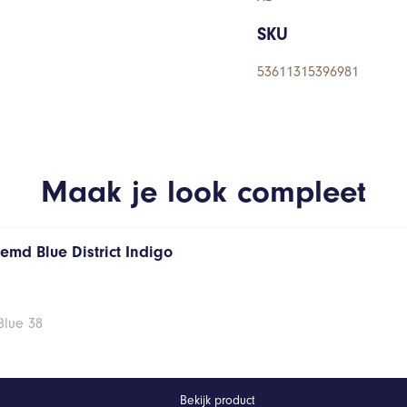
SKU
53611315396981
Maak je look compleet
emd Blue District Indigo
Blue 38
Bekijk product