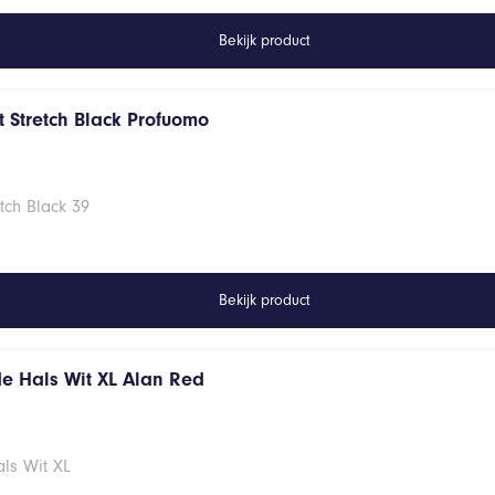
Bekijk product
 Stretch Black Profuomo
tch Black 39
Bekijk product
de Hals Wit XL Alan Red
ls Wit XL