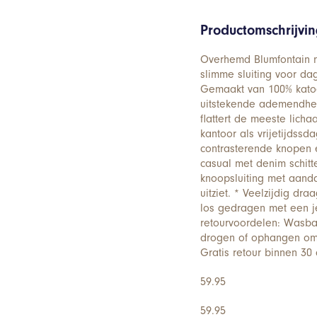
Productomschrijvi
Overhemd Blumfontain mi
slimme sluiting voor dag
Gemaakt van 100% katoe
uitstekende ademendheid
flattert de meeste lich
kantoor als vrijetijdssd
contrasterende knopen en
casual met denim schitt
knoopsluiting met aandac
uitziet. * Veelzijdig d
los gedragen met een j
retourvoordelen: Wasbaa
drogen of ophangen om 
Gratis retour binnen 30
59.95
59.95