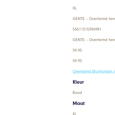
XL
GENTS – Overhemd here
53611315396981
GENTS – Overhemd here
59.95
59.95
Overhemd Blumfontain m
Kleur
Rood
Maat
XL