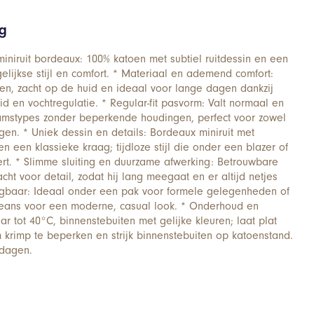
ng
niruit bordeaux: 100% katoen met subtiel ruitdessin en een
elijkse stijl en comfort. * Materiaal en ademend comfort:
n, zacht op de huid en ideaal voor lange dagen dankzij
 en vochtregulatie. * Regular-fit pasvorm: Valt normaal en
aamstypes zonder beperkende houdingen, perfect voor zowel
agen. * Uniek dessin en details: Bordeaux miniruit met
 een klassieke kraag; tijdloze stijl die onder een blazer of
ert. * Slimme sluiting en duurzame afwerking: Betrouwbare
ht voor detail, zodat hij lang meegaat en er altijd netjes
raagbaar: Ideaal onder een pak voor formele gelegenheden of
eans voor een moderne, casual look. * Onderhoud en
r tot 40°C, binnenstebuiten met gelijke kleuren; laat plat
krimp te beperken en strijk binnenstebuiten op katoenstand.
 dagen.