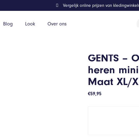
Vergelijk online prijzen van kledingwinke
P
Blog
Look
Over ons
z
uit – Katoen – Bordeaux – Maat XL/XL
GENTS – 
heren mini
Maat XL/X
€
59,95