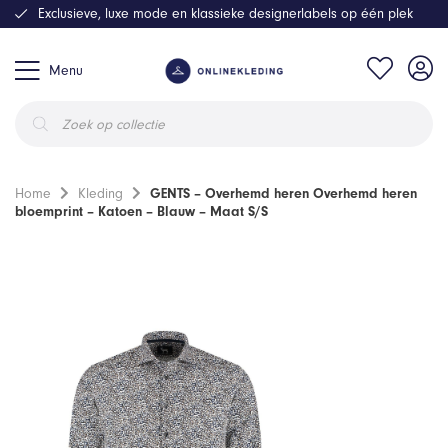
Exclusieve, luxe mode en klassieke designerlabels op één plek
Menu
Producten
zoeken
Home
Kleding
GENTS – Overhemd heren Overhemd heren
bloemprint – Katoen – Blauw – Maat S/S