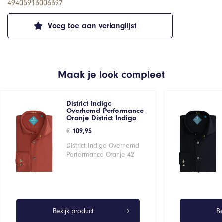
49405913006397
Voeg toe aan verlanglijst
Maak je look compleet
District Indigo
Overhemd Performance
Oranje District Indigo
€
109,95
District Indigo Overhemd
Performance Oranje 42
Bekijk product
Be