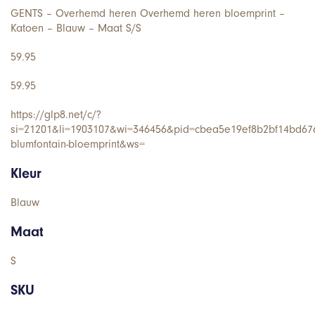
GENTS – Overhemd heren Overhemd heren bloemprint –
Katoen – Blauw – Maat S/S
59.95
59.95
https://glp8.net/c/?
si=21201&li=1903107&wi=346456&pid=cbea5e19ef8b2bf14bd67
blumfontain-bloemprint&ws=
Kleur
Blauw
Maat
S
SKU