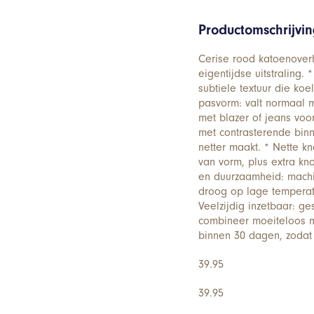
Productomschrijvi
Cerise rood katoenover
eigentijdse uitstraling
subtiele textuur die koel
pasvorm: valt normaal m
met blazer of jeans voor
met contrasterende binne
netter maakt. * Nette k
van vorm, plus extra k
en duurzaamheid: machi
droog op lage temperatu
Veelzijdig inzetbaar: ges
combineer moeiteloos me
binnen 30 dagen, zodat
39.95
39.95