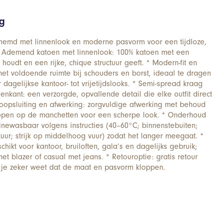
ng
hemd met linnenlook en moderne pasvorm voor een tijdloze,
. * Ademend katoen met linnenlook: 100% katoen met een
 houdt en een rijke, chique structuur geeft. * Modern-fit en
et voldoende ruimte bij schouders en borst, ideaal te dragen
 dagelijkse kantoor- tot vrijetijdslooks. * Semi-spread kraag
nkant: een verzorgde, opvallende detail die elke outfit direct
noopsluiting en afwerking: zorgvuldige afwerking met behoud
nopen op de manchetten voor een scherpe look. * Onderhoud
newasbaar volgens instructies (40–60°C; binnenstebuiten;
ur; strijk op middelhoog vuur) zodat het langer meegaat. *
chikt voor kantoor, bruiloften, gala’s en dagelijks gebruik;
t blazer of casual met jeans. * Retouroptie: gratis retour
 je zeker weet dat de maat en pasvorm kloppen.