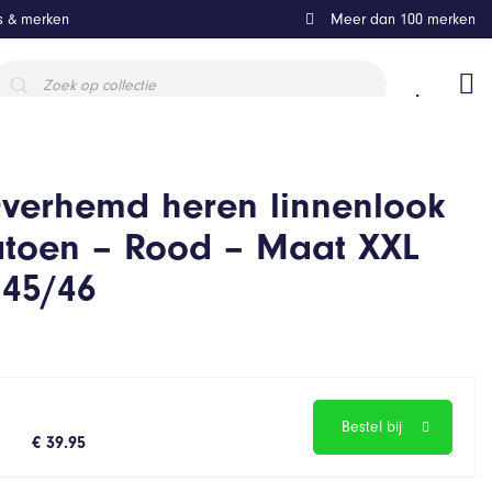
ls & merken
Meer dan 100 merken
roducten
oeken
verhemd heren linnenlook
Katoen – Rood – Maat XXL
 45/46
Bestel bij
€ 39.95