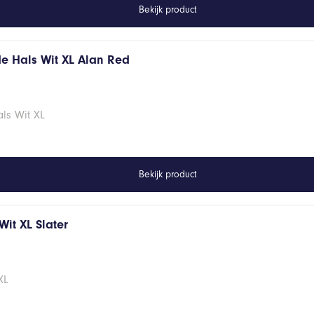
Bekijk product
de Hals Wit XL Alan Red
ls Wit XL
Bekijk product
it XL Slater
XL