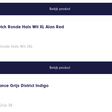
Bekijk product
retch Ronde Hals Wit XL Alan Red
 Ronde Hals Wit 2XL
Bekijk product
nce Grijs District Indigo
rijs 38