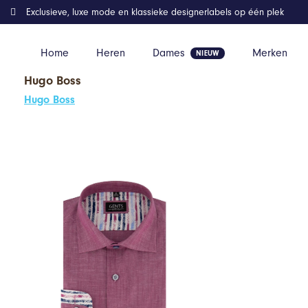
Exclusieve, luxe mode en klassieke designerlabels op één plek
Home
Heren
Dames
Merken
Hugo Boss
Home
Kleding
GENTS – Overhemd heren linnenlook cerise – K
Hugo Boss