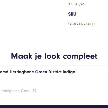
XXL 45/46
SKU
56383002214773
Maak je look compleet
hemd Herringbone Groen District Indigo
 Herringbone Groen 39