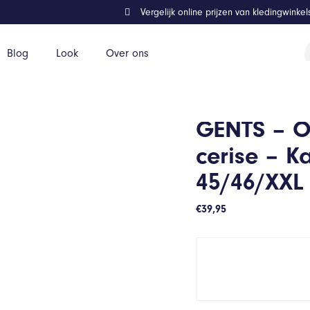
Vergelijk online prijzen van kledingwinke
P
Blog
Look
Over ons
z
atoen – Rood – Maat XXL 45/46/XXL 45/46
GENTS – O
cerise – 
45/46/XXL
€
39,95