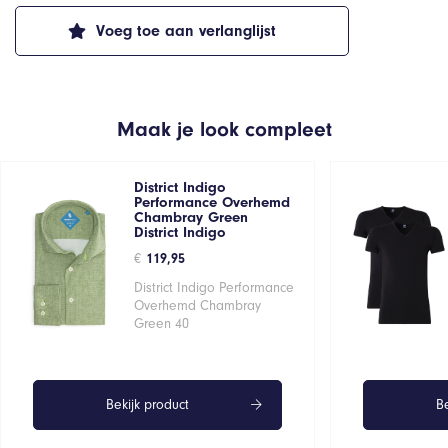
Voeg toe aan verlanglijst
Maak je look compleet
District Indigo
Performance Overhemd
Chambray Green
District Indigo
€
119,95
District Indigo Performance
Overhemd Chambray
Green 40
Bekijk product
Be