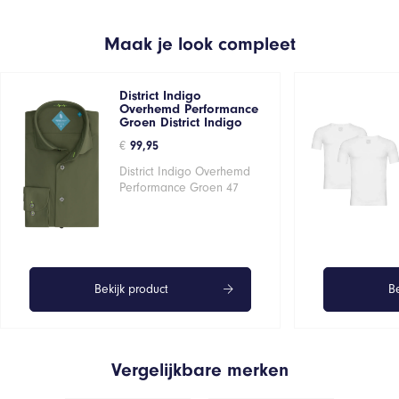
Maak je look compleet
District Indigo
Overhemd Performance
Groen District Indigo
€
99,95
District Indigo Overhemd
Performance Groen 47
Bekijk product
Be
Vergelijkbare merken