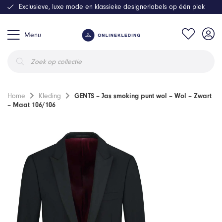
Exclusieve, luxe mode en klassieke designerlabels op één plek
Menu
Producten
zoeken
Home
Kleding
GENTS – Jas smoking punt wol – Wol – Zwart
– Maat 106/106