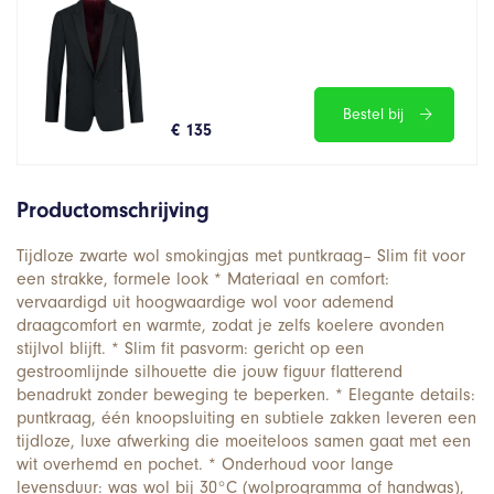
Bestel bij
€ 135
Productomschrijving
Tijdloze zwarte wol smokingjas met puntkraag– Slim fit voor
een strakke, formele look * Materiaal en comfort:
vervaardigd uit hoogwaardige wol voor ademend
draagcomfort en warmte, zodat je zelfs koelere avonden
stijlvol blijft. * Slim fit pasvorm: gericht op een
gestroomlijnde silhouette die jouw figuur flatterend
benadrukt zonder beweging te beperken. * Elegante details:
puntkraag, één knoopsluiting en subtiele zakken leveren een
tijdloze, luxe afwerking die moeiteloos samen gaat met een
wit overhemd en pochet. * Onderhoud voor lange
levensduur: was wol bij 30°C (wolprogramma of handwas),