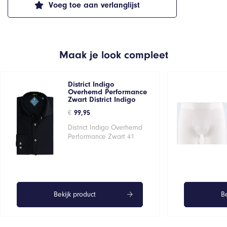
Voeg toe aan verlanglijst
Maak je look compleet
District Indigo
Overhemd Performance
Zwart District Indigo
€
99,95
District Indigo Overhemd
Performance Zwart 41
Bekijk product
Be