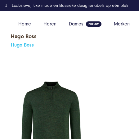
Exclusieve, luxe mode en klassieke designerlabels op één plek
Home
Heren
Dames
Merken
Hugo Boss
Home
Kleding
GENTS – Halfzip merinoblend – Polyblend – Gr
Hugo Boss