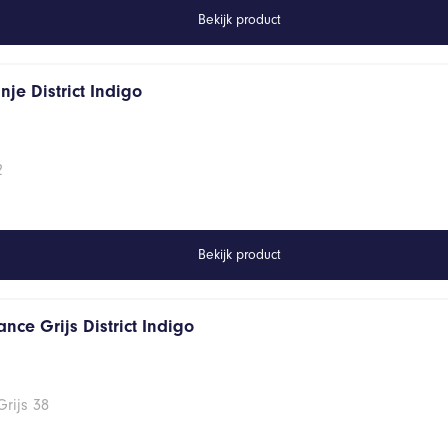
Bekijk product
je District Indigo
2
Bekijk product
nce Grijs District Indigo
rijs 38