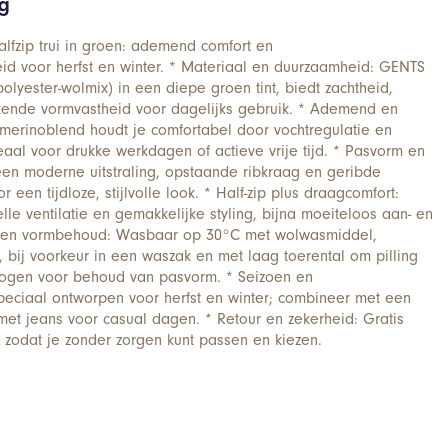
ng
fzip trui in groen: ademend comfort en
id voor herfst en winter. * Materiaal en duurzaamheid: GENTS
lyester-wolmix) in een diepe groen tint, biedt zachtheid,
kende vormvastheid voor dagelijks gebruik. * Ademend en
merinoblend houdt je comfortabel door vochtregulatie en
al voor drukke werkdagen of actieve vrije tijd. * Pasvorm en
 een moderne uitstraling, opstaande ribkraag en geribde
een tijdloze, stijlvolle look. * Half-zip plus draagcomfort:
nelle ventilatie en gemakkelijke styling, bijna moeiteloos aan- en
d en vormbehoud: Wasbaar op 30°C met wolwasmiddel,
 bij voorkeur in een waszak en met laag toerental om pilling
rogen voor behoud van pasvorm. * Seizoen en
peciaal ontworpen voor herfst en winter; combineer met een
 met jeans voor casual dagen. * Retour en zekerheid: Gratis
 zodat je zonder zorgen kunt passen en kiezen.