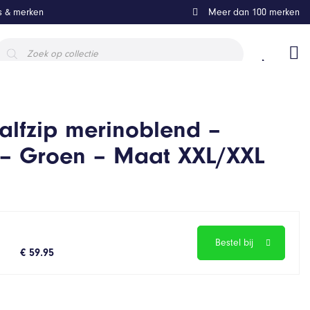
ls & merken
Meer dan 100 merken
roducten
oeken
alfzip merinoblend –
 – Groen – Maat XXL/XXL
Bestel bij
€ 59.95