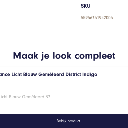
SKU
55956751942005
Maak je look compleet
ance Licht Blauw Gemêleerd District Indigo
 Licht Blauw Gemêleerd 37
Bekijk product