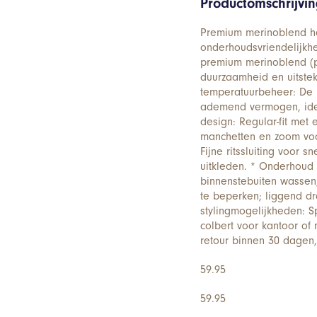
Productomschrijvi
Premium merinoblend hal
onderhoudsvriendelijkhe
premium merinoblend (po
duurzaamheid en uitste
temperatuurbeheer: De 
ademend vermogen, idea
design: Regular-fit met
manchetten en zoom voor 
Fijne ritssluiting voor s
uitkleden. * Onderhou
binnenstebuiten wassen,
te beperken; liggend d
stylingmogelijkheden: S
colbert voor kantoor of
retour binnen 30 dagen,
59.95
59.95