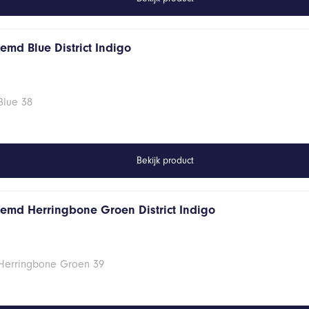
emd Blue District Indigo
Blue 38
Bekijk product
hemd Herringbone Groen District Indigo
 Herringbone Groen 39