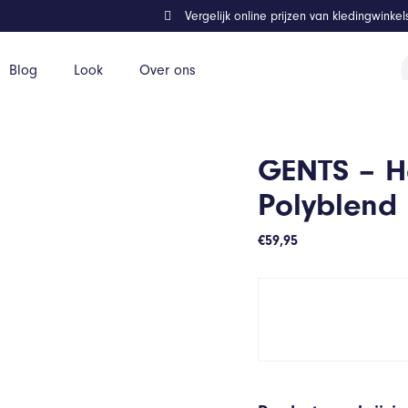
Vergelijk online prijzen van kledingwinke
P
Blog
Look
Over ons
z
oen – Maat XXL/XXL
GENTS – H
Polyblend
€
59,95