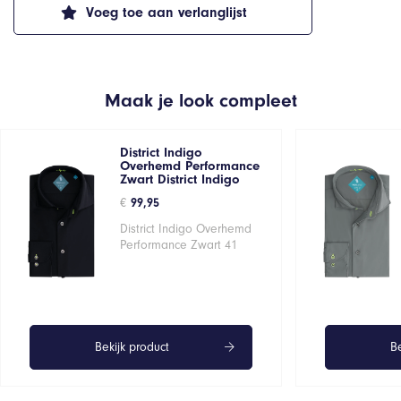
Voeg toe aan verlanglijst
Maak je look compleet
District Indigo
Overhemd Performance
Zwart District Indigo
€
99,95
District Indigo Overhemd
Performance Zwart 41
Bekijk product
Be