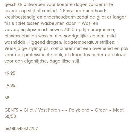
geschikt: ontworpen voor koelere dagen zonder in te
leveren op stijl of comfort. * Easycare onderhoud:
kreukbestendig en onderhoudsarm zodat de gilet er langer
fris uit ziet tussen wasbeurten door. * Was- en
verzorgingstips: machinewas 30°C op fijn programma,
binnenstebuiten wassen met soortgelijke kleuren, mild
wasmiddel; liggend drogen; laag-temperatuur strijken. *
Veelzijdige stylingtips: combineer met een overhemd en pak
voor een professionele look, of draag los onder een blazer
voor een eigentijdse, dagelijkse stijl.
49.95
49.95
58
GENTS – Gilet / Vest heren – – Polyblend – Groen – Maat
58/58
56380348432757