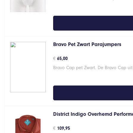
€34,95.
€27,96.
Bravo Pet Zwart Parajumpers
€
65,00
Bravo Cap pet Zwart. De Bravo Cap uit
District Indigo Overhemd Perform
€
109,95