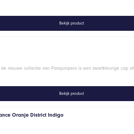
Bekijk product
 de nieuwe collectie van Parajumpers is een zwartkleurige cap a
Bekijk product
ance Oranje District Indigo