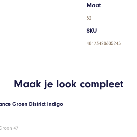
Maat
52
SKU
48173428605245
Maak je look compleet
ance Groen District Indigo
 Groen 47