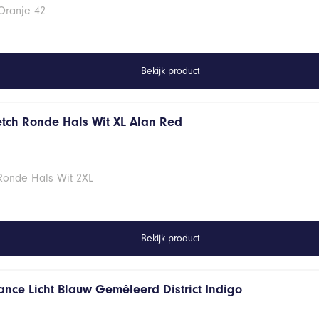
Oranje 42
Bekijk product
retch Ronde Hals Wit XL Alan Red
 Ronde Hals Wit 2XL
Bekijk product
ance Licht Blauw Gemêleerd District Indigo