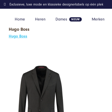
Exclusieve, luxe mode en klassieke designerlabels op één plek
Home
Heren
Dames
Merken
Hugo Boss
Home
Kleding
GENTS – Colbert / blazer heren – Wolblend – An
Hugo Boss