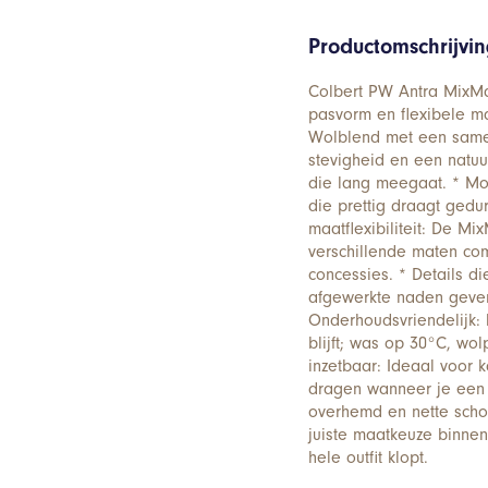
Productomschrijvi
Colbert PW Antra MixMat
pasvorm en flexibele m
Wolblend met een samen
stevigheid en een natuur
die lang meegaat. * Mod
die prettig draagt gedu
maatflexibiliteit: De Mi
verschillende maten com
concessies. * Details di
afgewerkte naden geven e
Onderhoudsvriendelijk: 
blijft; was op 30°C, wo
inzetbaar: Ideaal voor k
dragen wanneer je een n
overhemd en nette scho
juiste maatkeuze binnen
hele outfit klopt.