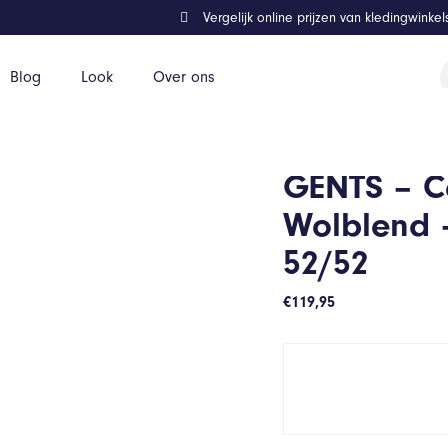
Vergelijk online prijzen van kledingwinke
P
Blog
Look
Over ons
z
tracietgrijs – Maat 52/52
GENTS – Co
Wolblend –
52/52
€
119,95