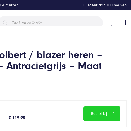
ls & merken
Meer dan 100 merken
roducten
oeken
lbert / blazer heren –
 Antracietgrijs – Maat
Bestel bij
€ 119.95