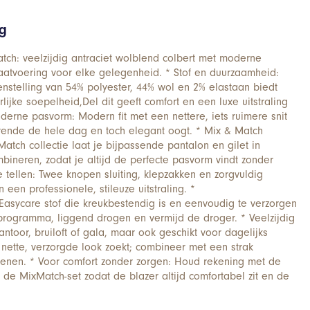
ng
ch: veelzijdig antraciet wolblend colbert met moderne
aatvoering voor elke gelegenheid. * Stof en duurzaamheid:
stelling van 54% polyester, 44% wol en 2% elastaan biedt
lijke soepelheid,Del dit geeft comfort en een luxe uitstraling
erne pasvorm: Modern fit met een nettere, iets ruimere snit
rende de hele dag en toch elegant oogt. * Mix & Match
xMatch collectie laat je bijpassende pantalon en gilet in
bineren, zodat je altijd de perfecte pasvorm vindt zonder
e tellen: Twee knopen sluiting, klepzakken en zorgvuldig
en professionele, stileuze uitstraling. *
Easycare stof die kreukbestendig is en eenvoudig te verzorgen
lprogramma, liggend drogen en vermijd de droger. * Veelzijdig
antoor, bruiloft of gala, maar ook geschikt voor dagelijks
ette, verzorgde look zoekt; combineer met een strak
enen. * Voor comfort zonder zorgen: Houd rekening met de
 de MixMatch-set zodat de blazer altijd comfortabel zit en de