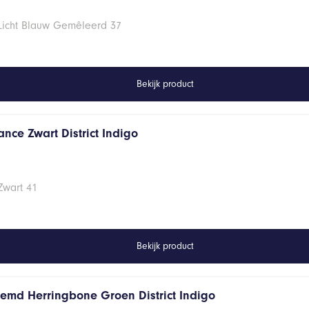
 Licht Blauw Gemêleerd 37
Bekijk product
nce Zwart District Indigo
Zwart 41
Bekijk product
hemd Herringbone Groen District Indigo