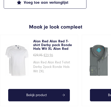
Voeg toe aan verlanglijst
Maak je look compleet
Alan Red Alan Red T-
shirt Derby pack Ronde
Hals Wit XL Alan Red
Oorspronkelijke
Huidige
€
29,95
€
23,96
prijs
prijs
was:
is:
Alan Red Alan Red T-shirt
€29,95.
€23,96.
Derby 2pack Ronde Hals
Wit 2XL
Bekijk product
Be