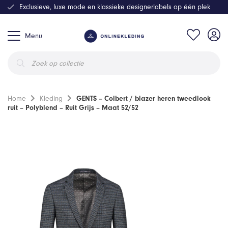
Exclusieve, luxe mode en klassieke designerlabels op één plek
Menu
Producten
zoeken
Home
Kleding
GENTS – Colbert / blazer heren tweedlook
ruit – Polyblend – Ruit Grijs – Maat 52/52