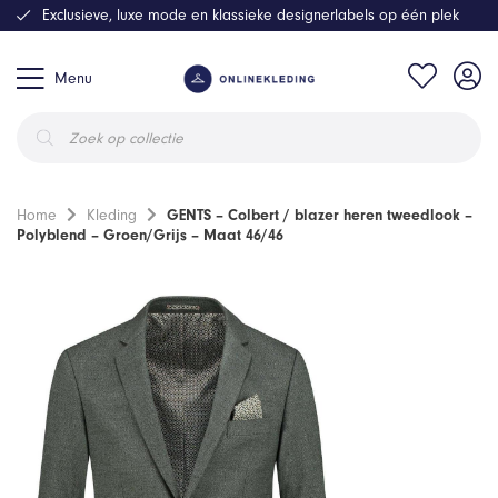
Exclusieve, luxe mode en klassieke designerlabels op één plek
Menu
Producten
zoeken
Home
Kleding
GENTS – Colbert / blazer heren tweedlook –
Polyblend – Groen/Grijs – Maat 46/46