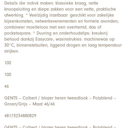
Details die indruk maken: klassieke kraag, nette
knoopsluiting en diepe zakken voor een nette, praktische
afwerking. * Veelzijdig inzetbaar: geschikt voor zakelijke
bijeenkomsten, netwerkevenementen en formele avonden;
combineer moeiteloos met een overhemd, das of
pocketsquare. * Duuring en onderhoudstips: kreukvrij
behoud dankzij Easycare; wasinstrukies: machinewas op
30°C, binnenstebuiten, liggend drogen en laag temperatuur
strijken.
100
100
46
GENTS – Colbert / blazer heren tweedlook – Polyblend –
Groen/Grijs – Maat 46/46
48173234880829
GENTS – Colbert / blazer heren tweedlook – Polyblend –