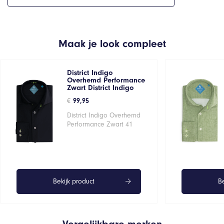
Maak je look compleet
District Indigo
Overhemd Performance
Zwart District Indigo
€
99,95
District Indigo Overhemd
Performance Zwart 41
Bekijk product
Be
Vergelijkbare merken