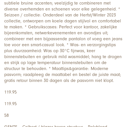
subtiele bruine accenten; veelzijdig te combineren met
diverse overhemden en schoenen voor elke gelegenheid. *
Seizoen / collectie: Onderdeel van de Herfst/Winter 2023
collectie, ontworpen om koele dagen stijlvol en comfortabel
te maken. * Gebruikscases: Perfect voor kantoor, zakelijke
bijeenkomsten, netwerkevenementen en avondjes uit;
combineer met een bijpassende pantalon of voeg een jeans
toe voor een smart-casual look. * Was- en verzorgingstips
plus duurzaamheid: Was op 30°C fijnwas, keer
binnenstebuiten en gebruik mild wasmiddel; hang te drogen
en strijk op lage temperatuur binnenstebuiten om de
structuur te behouden. * Maattips&garantie: Moderne
pasvorm; raadpleeg de maattabel en bestel de juiste maat;
gratis retour binnen 30 dagen als de pasvorm niet klopt.
119.95
119.95
58
GENTS – Colbert / blazer heren structuur – Polyblend –