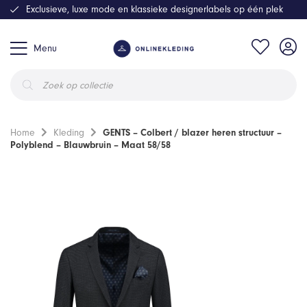
Exclusieve, luxe mode en klassieke designerlabels op één plek
Menu
Producten
zoeken
Home
Kleding
GENTS – Colbert / blazer heren structuur –
Polyblend – Blauwbruin – Maat 58/58