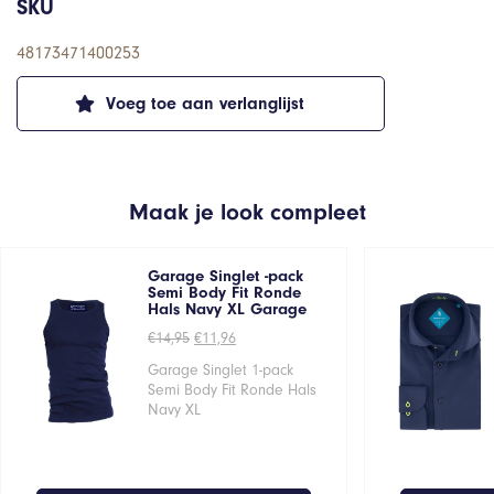
SKU
48173471400253
Voeg toe aan verlanglijst
Maak je look compleet
Garage Singlet -pack
Semi Body Fit Ronde
Hals Navy XL Garage
Oorspronkelijke
Huidige
€
14,95
€
11,96
prijs
prijs
was:
is:
Garage Singlet 1-pack
€14,95.
€11,96.
Semi Body Fit Ronde Hals
Navy XL