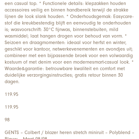
een casual top. * Functionele details: klepzakken houden
accessoires veilig en binnen handbereik terwijl de strakke
lijnen de look slank houden. * Onderhoudsgemak: Easycare-
stof die kreukbestendig blijft en eenvoudig te onderhouden
is; wasvoorschrift: 30°C fijnwas, binnenstebuiten, mild
wasmiddel; laat hangen drogen voor behoud van vorm. *
Seizoen en draagmomenten: ideaal voor herfst en winter,
geschikt voor kantoor, netwerkevenementen en avondjes uit;
combineer met een bijpassende broek voor een volwaardig
kostuum of met denim voor een modernesmart-casual look. *
Waarde&garantie: betrouwbare kwaliteit en comfort met
duidelijke verzorgingsinstructies; gratis retour binnen 30
dagen.
119.95
119.95
98
GENTS – Colbert / blazer heren stretch miniruit – Polyblend –
Blauw – Maat 98/98