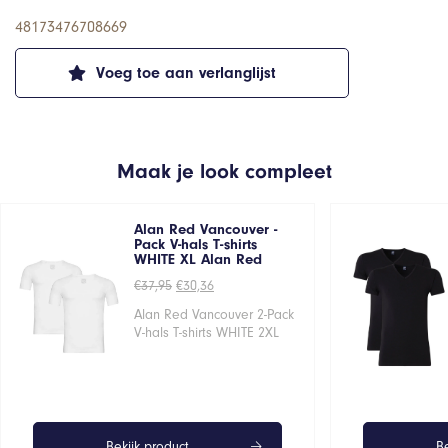
48173476708669
Voeg toe aan verlanglijst
Maak je look compleet
Alan Red Vancouver -
Pack V-hals T-shirts
WHITE XL Alan Red
Oorspronkelijke
Huidige
€
37,95
€
30,36
prijs
prijs
was:
is:
Alan Red Vancouver 2-Pack
€37,95.
€30,36.
V-hals T-shirts WHITE 2XL
Bekijk product
Be