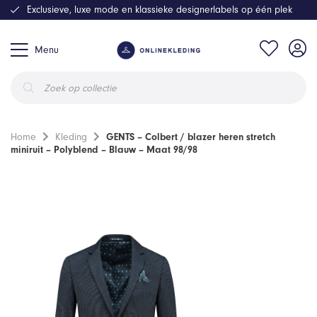
Exclusieve, luxe mode en klassieke designerlabels op één plek
Menu
Producten
zoeken
Home
Kleding
GENTS – Colbert / blazer heren stretch
miniruit – Polyblend – Blauw – Maat 98/98