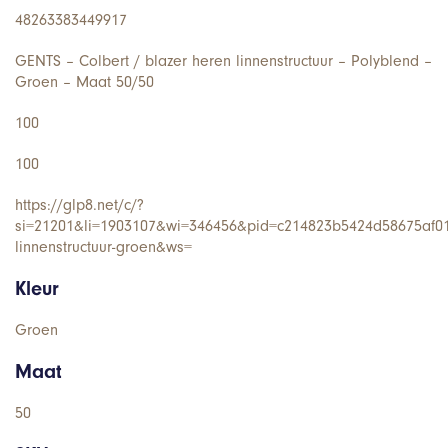
48263383449917
GENTS – Colbert / blazer heren linnenstructuur – Polyblend –
Groen – Maat 50/50
100
100
https://glp8.net/c/?
si=21201&li=1903107&wi=346456&pid=c214823b5424d58675af01
linnenstructuur-groen&ws=
Kleur
Groen
Maat
50