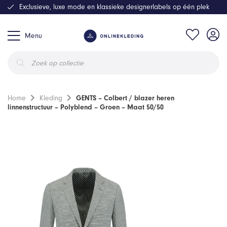
Exclusieve, luxe mode en klassieke designerlabels op één plek
Menu
Producten
zoeken
Home
Kleding
GENTS – Colbert / blazer heren
linnenstructuur – Polyblend – Groen – Maat 50/50