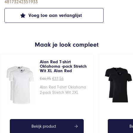
48173242351933
Voeg toe aan verlanglijst
Maak je look compleet
Alan Red T-shirt
Oklahoma -pack Stretch
Wit XL Alan Red
Oorspronkelijke
Huidige
€
46,95
€
37,56
prijs
prijs
was:
is:
Alan Red T-shirt Oklahoma
€46,95.
€37,56.
2-pack Stretch Wit 2XL
Bekijk product
Be