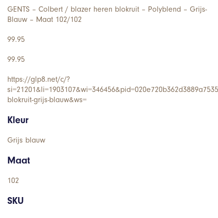
GENTS – Colbert / blazer heren blokruit – Polyblend – Grijs-
Blauw – Maat 102/102
99.95
99.95
https://glp8.net/c/?
si=21201&li=1903107&wi=346456&pid=020e720b362d3889a7535
blokruit-grijs-blauw&ws=
Kleur
Grijs blauw
Maat
102
SKU