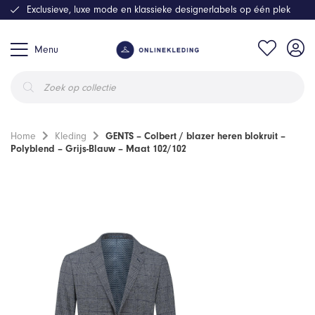
Exclusieve, luxe mode en klassieke designerlabels op één plek
Menu
Producten
zoeken
Home
Kleding
GENTS – Colbert / blazer heren blokruit –
Polyblend – Grijs-Blauw – Maat 102/102