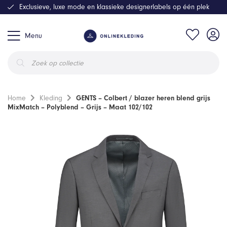
Exclusieve, luxe mode en klassieke designerlabels op één plek
Menu
Producten
zoeken
Home
Kleding
GENTS – Colbert / blazer heren blend grijs
MixMatch – Polyblend – Grijs – Maat 102/102