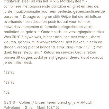
maatwerk: Deel uit van het Mix & Match-systeem –
combineer met bijpassende pantalon en gilet en kies de
juiste maatcombinatie voor een perfecte, gepersonaliseerde
pasvorm. * Draagervaring en stijl: Grijze tint die bij talloze
overhemden en schoenen past; ideaal voor kantoor,
netwerkevenementen of formele gelegenheden zoals
bruiloften en gala’s. * Onderhouds- en verzorgingsinstructies:
Was 30°C fijn-/wolwas, binnenstebuiten met vergelijkbare
kleuren, gebruik mild wolwasmiddel, niet bleken, niet in de
droger; droog plat of hangend, strijk laag (max 110°C) met
doek tussenstebuiten. * Retour en service: Gratis retour
binnen 30 dagen, zodat je stijl gegarandeerd klopt voordat
je definitief kiest.
129.95
129.95
102
GENTS – Colbert / blazer heren blend grijs MixMatch –
Polyblend – Grijs – Maat 102/102