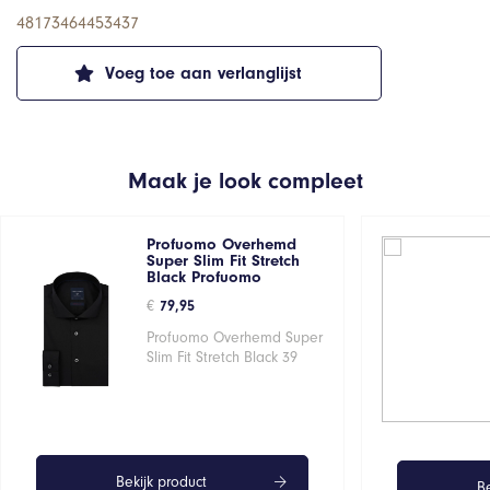
48173464453437
Voeg toe aan verlanglijst
Maak je look compleet
Profuomo Overhemd
Super Slim Fit Stretch
Black Profuomo
€
79,95
Profuomo Overhemd Super
Slim Fit Stretch Black 39
Bekijk product
Be