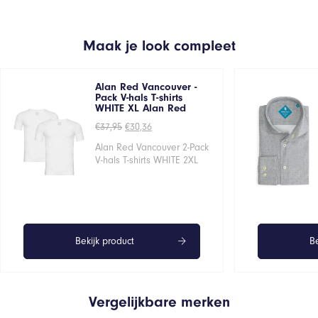
Maak je look compleet
Alan Red Vancouver -
Pack V-hals T-shirts
WHITE XL Alan Red
Oorspronkelijke
Huidige
€
37,95
€
30,36
prijs
prijs
was:
is:
Alan Red Vancouver 2-Pack
€37,95.
€30,36.
V-hals T-shirts WHITE 2XL
Bekijk product
Be
Vergelijkbare merken