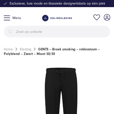
Exclusieve, luxe mode en klassieke designerlabels op één plek
Menu
Producten
zoeken
Home
Kleding
GENTS – Broek smoking – rokkostuum –
Polyblend – Zwart – Maat 30/30