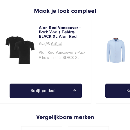
Maak je look compleet
Alan Red Vancouver -
Pack V-hals T-shirts
BLACK XL Alan Red
Oorspronkelijke
Huidige
€
37,95
€
30,36
prijs
prijs
was:
is:
Alan Red Vancouver 2-Pack
€37,95.
€30,36.
V-hals T-shirts BLACK XL
Bekijk product
Be
Vergelijkbare merken