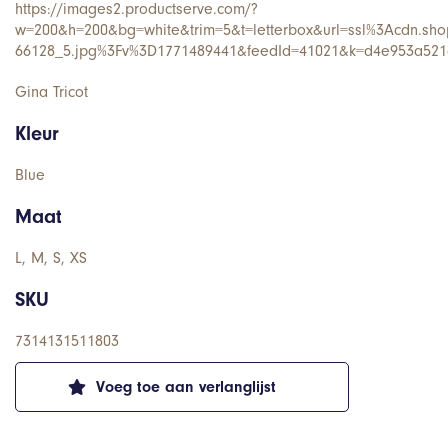
https://images2.productserve.com/?
w=200&h=200&bg=white&trim=5&t=letterbox&url=ssl%3Acdn.sho
66128_5.jpg%3Fv%3D1771489441&feedId=41021&k=d4e953a52
Gina Tricot
Kleur
Blue
Maat
L, M, S, XS
SKU
7314131511803
Voeg toe aan verlanglijst