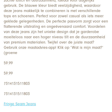
zachte touch en duurzaamheid, ideaal voor dagelijks
gebruik. De blauwe kleur biedt veelzijdigheid, waardoor
deze jeans makkelijk te combineren is met verschillende
tops en schoenen. Perfect voor zowel casual als iets meer
geklede gelegenheden. De perfecte pasvorm zorgt voor een
flatterende uitstraling en ongeëvenaard comfort. Voordelen
van deze jeans zijn het unieke design dat je garderobe
moeiteloos naar een hoger niveau tilt en de duurzaamheid
van premium materialen. Twijfel over de juiste maat?
Gebruik onze maatadvies-app! Klik op ‘Wat is mijn maat?’
(groene
59.99
59.99
7314131511803
7314131511803
Fringe Seam Jeans