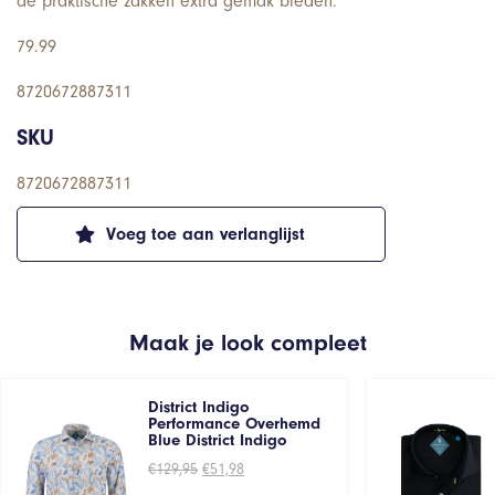
de praktische zakken extra gemak bieden.
79.99
8720672887311
SKU
8720672887311
Voeg toe aan verlanglijst
Maak je look compleet
District Indigo
Performance Overhemd
Blue District Indigo
Oorspronkelijke
Huidige
€
129,95
€
51,98
prijs
prijs