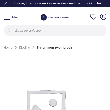
Exclusieve, luxe mode en klassieke designerlabels op één plek
Menu
Producten
zoeken
Home
Kleding
Freightmen zwembroek