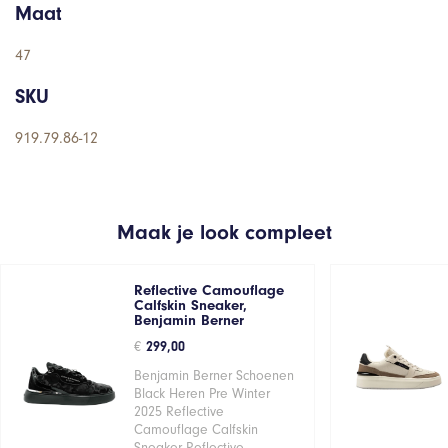
Maat
47
SKU
919.79.86-12
Maak je look compleet
Reflective Camouflage
Calfskin Sneaker,
Benjamin Berner
€
299,00
Benjamin Berner Schoenen
Black Heren Pre Winter
2025 Reflective
Camouflage Calfskin
Sneaker Reflective