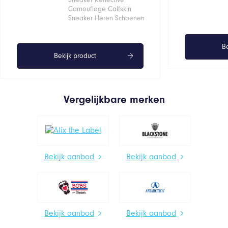
Camouflage Calfskin
Sneaker Heren Schoenen
Be
Bekijk product
Vergelijkbare merken
Bekijk aanbod
Bekijk aanbod
Bekijk aanbod
Bekijk aanbod