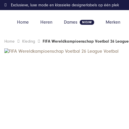
Exclusieve, luxe mode en klassieke designerlabels op één plek
Home
Heren
Dames
Merken
Home
Kleding
FIFA Wereldkampioenschap Voetbal 26 League