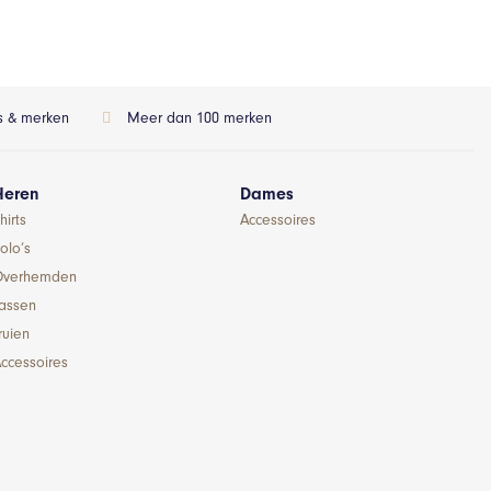
ls & merken
Meer dan 100 merken
Heren
Dames
hirts
Accessoires
olo’s
Overhemden
Jassen
ruien
ccessoires