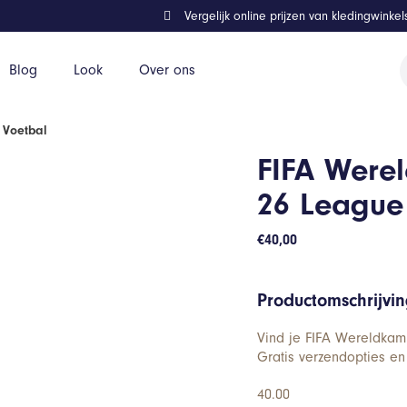
Vergelijk online prijzen van kledingwinke
P
Blog
Look
Over ons
z
 Voetbal
FIFA Were
26 League
€
40,00
Productomschrijvi
Vind je FIFA Wereldkam
Gratis verzendopties en
40.00