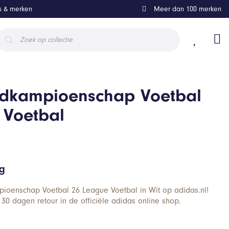
ls & merken
Meer dan 100 merken
roducten
oeken
ldkampioenschap Voetbal
 Voetbal
ng
pioenschap Voetbal 26 League Voetbal in Wit op adidas.nl!
 30 dagen retour in de officiële adidas online shop.