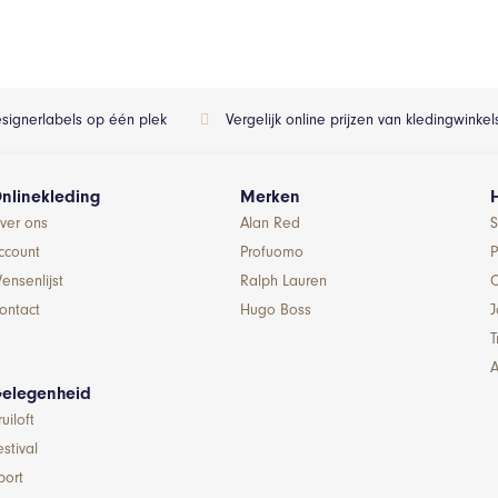
esignerlabels op één plek
Vergelijk online prijzen van kledingwinke
nlinekleding
Merken
ver ons
Alan Red
S
ccount
Profuomo
P
ensenlijst
Ralph Lauren
ontact
Hugo Boss
T
A
elegenheid
ruiloft
estival
port