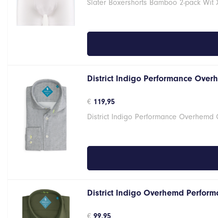
Slater Boxershorts Bamboo 2-pack Wit 
was:
is:
€34,95.
€27,96.
District Indigo Performance Over
€
119,95
District Indigo Performance Overhemd
District Indigo Overhemd Perform
€
99,95