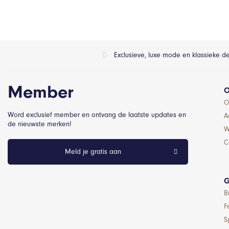
Exclusieve, luxe mode en klassieke d
Member
O
O
Word exclusief member en ontvang de laatste updates en
A
de nieuwste merken!
W
C
Meld je gratis aan
G
B
F
S