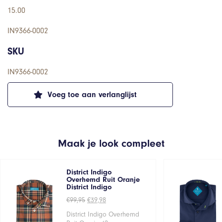
15.00
IN9366-0002
SKU
IN9366-0002
Voeg toe aan verlanglijst
Maak je look compleet
District Indigo
Overhemd Ruit Oranje
District Indigo
Oorspronkelijke
Huidige
€
99,95
€
39,98
prijs
prijs
was:
is:
District Indigo Overhemd
€99,95.
€39,98.