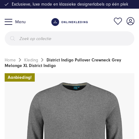
Exclusieve, luxe mode en klassieke designerlabels op één plek
Menu
Producten
zoeken
Home
Kleding
District Indigo Pullover Crewneck Grey
Melange XL District Indigo
Aanbieding!