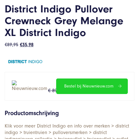
District Indigo Pullover
Crewneck Grey Melange
XL District Indigo
Oorspronkelijke
Huidige
€
89,95
€
35,98
prijs
prijs
was:
is:
€89,95.
€35,98.
Bestel bij Nieuwnieuw.com
€ 89.95
€ 35.98
Productomschrijving
Klik voor meer District Indigo en info over merken > district
indigo > truientruien > pulloversmerken > district
indigonieuwe collectie > truienoutlet > truienoutlet > outlet