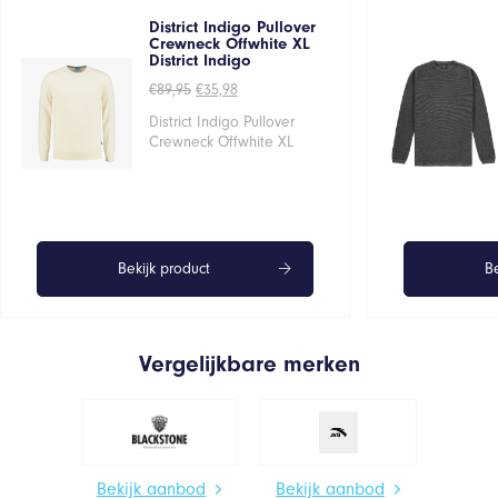
District Indigo Pullover
Crewneck Offwhite XL
District Indigo
Oorspronkelijke
Huidige
€
89,95
€
35,98
prijs
prijs
was:
is:
District Indigo Pullover
€89,95.
€35,98.
Crewneck Offwhite XL
Bekijk product
Be
Vergelijkbare merken
Bekijk aanbod
Bekijk aanbod