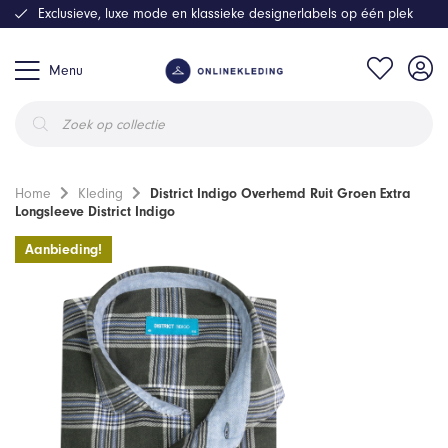
Exclusieve, luxe mode en klassieke designerlabels op één plek
Menu
Producten
zoeken
Home
Kleding
District Indigo Overhemd Ruit Groen Extra
Longsleeve District Indigo
Aanbieding!