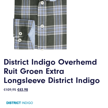
District Indigo Overhemd
Ruit Groen Extra
Longsleeve District Indigo
Oorspronkelijke
Huidige
€
109,95
€
43,98
prijs
prijs
was:
is:
€109,95.
€43,98.