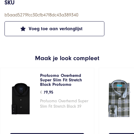
SKU
b5aad5279fcc30cfb47f8dc43a389340
Voeg toe aan verlanglijst
Maak je look compleet
Profuomo Overhemd
Super Slim Fit Stretch
Black Profuomo
€
79,95
Profuomo Overhemd Super
Slim Fit Stretch Black 39